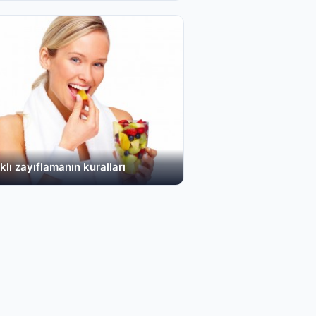
klı zayıflamanın kuralları