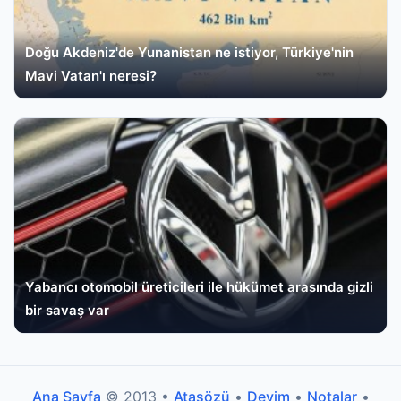
Doğu Akdeniz'de Yunanistan ne istiyor, Türkiye'nin
Mavi Vatan'ı neresi?
Yabancı otomobil üreticileri ile hükümet arasında gizli
bir savaş var
Ana Sayfa
© 2013 •
Atasözü
•
Deyim
•
Notalar
•