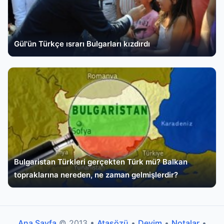
Gül'ün Türkçe ısrarı Bulgarları kızdırdı
Bulgaristan Türkleri gerçekten Türk mü? Balkan
topraklarına nereden, ne zaman gelmişlerdir?
Ana Sayfa
© 2013 •
Atasözü
•
Deyim
•
Notalar
•