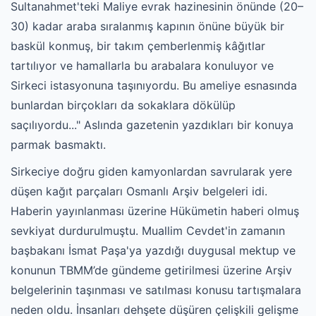
Sultanahmet'teki Maliye evrak hazinesinin önünde (20–
30) kadar araba sıralanmış kapının önüne büyük bir
baskül konmuş, bir takım çemberlenmiş kâğıtlar
tartılıyor ve hamallarla bu arabalara konuluyor ve
Sirkeci istasyonuna taşınıyordu. Bu ameliye esnasında
bunlardan birçokları da sokaklara dökülüp
saçılıyordu..." Aslında gazetenin yazdıkları bir konuya
parmak basmaktı.
Sirkeciye doğru giden kamyonlardan savrularak yere
düşen kağıt parçaları Osmanlı Arşiv belgeleri idi.
Haberin yayınlanması üzerine Hükümetin haberi olmuş
sevkiyat durdurulmuştu. Muallim Cevdet'in zamanın
başbakanı İsmat Paşa'ya yazdığı duygusal mektup ve
konunun TBMM’de gündeme getirilmesi üzerine Arşiv
belgelerinin taşınması ve satılması konusu tartışmalara
neden oldu. İnsanları dehşete düşüren çelişkili gelişme