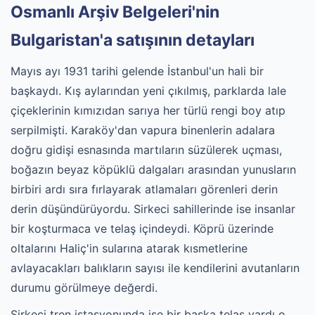
Osmanlı Arşiv Belgeleri'nin
Bulgaristan'a satışının detayları
Mayıs ayı 1931 tarihi gelende İstanbul'un hali bir
başkaydı. Kış aylarından yeni çıkılmış, parklarda lale
çiçeklerinin kımızıdan sarıya her türlü rengi boy atıp
serpilmişti. Karaköy'dan vapura binenlerin adalara
doğru gidişi esnasında martıların süzülerek uçması,
boğazın beyaz köpüklü dalgaları arasından yunusların
birbiri ardı sıra fırlayarak atlamaları görenleri derin
derin düşündürüyordu. Sirkeci sahillerinde ise insanlar
bir koşturmaca ve telaş içindeydi. Köprü üzerinde
oltalarını Haliç'in sularına atarak kısmetlerine
avlayacakları balıkların sayısı ile kendilerini avutanların
durumu görülmeye değerdi.
Sirkeci tren istasyonunda ise bir başka telaş vardı o