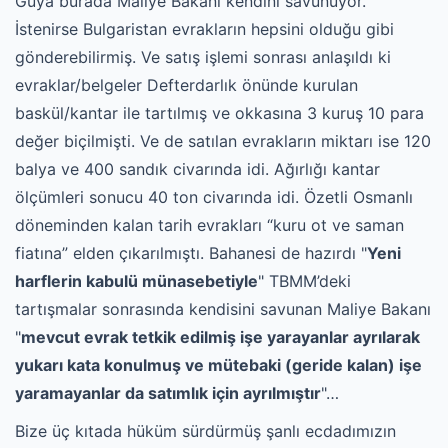
Güya burada Maliye Bakanı kendini savunuyor.
İstenirse Bulgaristan evrakların hepsini olduğu gibi
gönderebilirmiş. Ve satış işlemi sonrası anlaşıldı ki
evraklar/belgeler Defterdarlık önünde kurulan
baskül/kantar ile tartılmış ve okkasına 3 kuruş 10 para
değer biçilmişti. Ve de satılan evrakların miktarı ise 120
balya ve 400 sandık civarında idi. Ağırlığı kantar
ölçümleri sonucu 40 ton civarında idi. Özetli Osmanlı
döneminden kalan tarih evrakları “kuru ot ve saman
fiatına” elden çıkarılmıştı. Bahanesi de hazırdı "
Yeni
harflerin kabulü münasebetiyle
" TBMM’deki
tartışmalar sonrasında kendisini savunan Maliye Bakanı
"
mevcut evrak tetkik edilmiş işe yarayanlar ayrılarak
yukarı kata konulmuş ve mütebaki (geride kalan) işe
yaramayanlar da satımlık için ayrılmıştır
"…
Bize üç kıtada hüküm sürdürmüş şanlı ecdadımızın