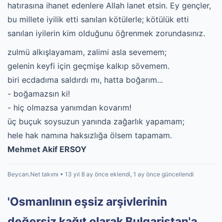
hatırasına ihanet edenlere Allah lanet etsin. Ey gençler,
bu millete iyilik etti sanılan kötülerle; kötülük etti
sanılan iyilerin kim olduğunu öğrenmek zorundasınız.
zulmü alkışlayamam, zalimi asla sevemem;
gelenin keyfi için geçmişe kalkıp sövemem.
biri ecdadıma saldırdı mı, hatta boğarım...
- boğamazsın ki!
- hiç olmazsa yanımdan kovarım!
üç buçuk soysuzun yanında zağarlık yapamam;
hele hak namına haksızlığa ölsem tapamam.
Mehmet Akif ERSOY
Beycan.Net takımı • 13 yıl 8 ay önce eklendi, 1 ay önce güncellendi
'Osmanlının eşsiz arşivlerinin
değersiz kağıt olarak Bulgaristan'a