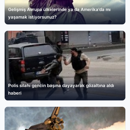
Gelişmiş Avrupa ülkelerinde ya da Amerika'da mı
yaşamak istiyorsunuz?
Polis silahı gencin başına dayayarak gözaltına aldı
haberi