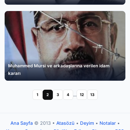
Muhammed Mursi ve arkadaşlarına verilen idam
kararı
...
1
2
3
4
12
13
Ana Sayfa
© 2013 •
Atasözü
•
Deyim
•
Notalar
•