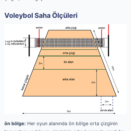
Voleybol Saha Ölçüleri
ön bölge:
Her oyun alanında ön bölge orta çizginin