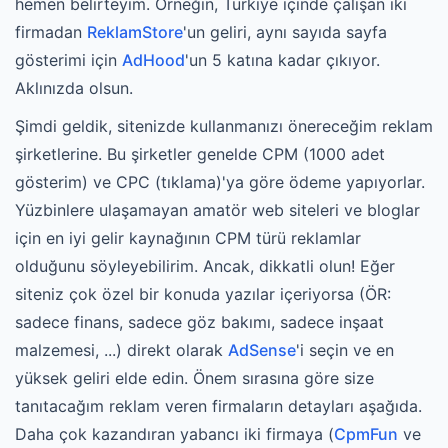
hemen belirteyim. Örneğin, Türkiye içinde çalışan iki
firmadan
ReklamStore
'un geliri, aynı sayıda sayfa
gösterimi için
AdHood
'un 5 katına kadar çıkıyor.
Aklınızda olsun.
Şimdi geldik, sitenizde kullanmanızı önereceğim reklam
şirketlerine. Bu şirketler genelde CPM (1000 adet
gösterim) ve CPC (tıklama)'ya göre ödeme yapıyorlar.
Yüzbinlere ulaşamayan amatör web siteleri ve bloglar
için en iyi gelir kaynağının CPM türü reklamlar
olduğunu söyleyebilirim. Ancak, dikkatli olun! Eğer
siteniz çok özel bir konuda yazılar içeriyorsa (ÖR:
sadece finans, sadece göz bakımı, sadece inşaat
malzemesi, ...) direkt olarak
AdSense
'i seçin ve en
yüksek geliri elde edin. Önem sırasına göre size
tanıtacağım reklam veren firmaların detayları aşağıda.
Daha çok kazandıran yabancı iki firmaya (
CpmFun
ve