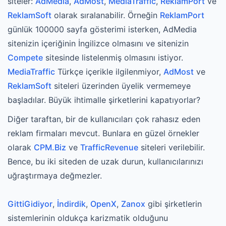
siteler:
AdMedia
,
AdMost
,
MediaTraffic
,
ReklamPort
ve
ReklamSoft
olarak sıralanabilir. Örneğin
ReklamPort
günlük 100000 sayfa gösterimi isterken, AdMedia
sitenizin içeriğinin İngilizce olmasını ve sitenizin
Compete
sitesinde listelenmiş olmasını istiyor.
MediaTraffic
Türkçe içerikle ilgilenmiyor,
AdMost
ve
ReklamSoft
siteleri üzerinden üyelik vermemeye
başladılar. Büyük ihtimalle şirketlerini kapatıyorlar?
Diğer taraftan, bir de kullanıcıları çok rahasız eden
reklam firmaları mevcut. Bunlara en güzel örnekler
olarak
CPM.Biz
ve
TrafficRevenue
siteleri verilebilir.
Bence, bu iki siteden de uzak durun, kullanıcılarınızı
uğraştırmaya değmezler.
GittiGidiyor
,
İndirdik
,
OpenX
,
Zanox
gibi şirketlerin
sistemlerinin oldukça karizmatik olduğunu