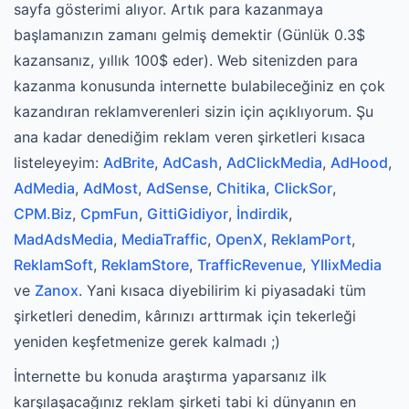
sayfa gösterimi alıyor. Artık para kazanmaya
başlamanızın zamanı gelmiş demektir (Günlük 0.3$
kazansanız, yıllık 100$ eder). Web sitenizden para
kazanma konusunda internette bulabileceğiniz en çok
kazandıran reklamverenleri sizin için açıklıyorum. Şu
ana kadar denediğim reklam veren şirketleri kısaca
listeleyeyim:
AdBrite
,
AdCash
,
AdClickMedia
,
AdHood
,
AdMedia
,
AdMost
,
AdSense
,
Chitika
,
ClickSor
,
CPM.Biz
,
CpmFun
,
GittiGidiyor
,
İndirdik
,
MadAdsMedia
,
MediaTraffic
,
OpenX
,
ReklamPort
,
ReklamSoft
,
ReklamStore
,
TrafficRevenue
,
YllixMedia
ve
Zanox
. Yani kısaca diyebilirim ki piyasadaki tüm
şirketleri denedim, kârınızı arttırmak için tekerleği
yeniden keşfetmenize gerek kalmadı ;)
İnternette bu konuda araştırma yaparsanız ilk
karşılaşacağınız reklam şirketi tabi ki dünyanın en