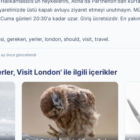
likarnassos'un heykellerini, Atina'da Parthenon'dan kurta
yaretinizde üstü kapalı avluyu ziyaret etmeyi unutmayın. M
 Cuma günleri 20:30'a kadar uzar. Giriş ücretsizdir. En yak
, gereken, yerler, london, should, visit, travel.
2 ay önce güncellendi
er, Visit London' ile ilgili içerikler