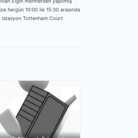
rılan Elgin mermerden yapılmış
üze hergün 10:00 ile 15:30 arasında
ın istasyon Tottenham Court