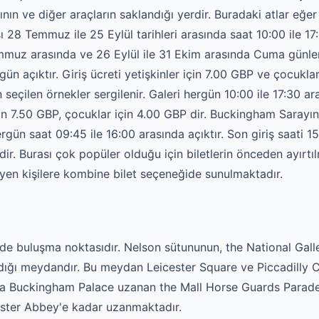
ının ve diğer araçların saklandığı yerdir. Buradaki atlar eğer
ı 28 Temmuz ile 25 Eylül tarihleri arasında saat 10:00 ile 1
Temmuz arasında ve 26 Eylül ile 31 Ekim arasında Cuma günler
gün açıktır. Giriş ücreti yetişkinler için 7.00 GBP ve çocukl
seçilen örnekler sergilenir. Galeri hergün 10:00 ile 17:30 ara
için 7.50 GBP, çocuklar için 4.00 GBP dir. Buckingham Sarayı
 saat 09:45 ile 16:00 arasında açıktır. Son giriş saati 15:45'
ir. Burası çok popüler olduğu için biletlerin önceden ayırtı
eyen kişilere kombine bilet seçeneğide sunulmaktadır.
nde buluşma noktasıdır. Nelson sütununun, the National Gall
ıldığı meydandır. Bu meydan Leicester Square ve Piccadilly 
yla Buckingham Palace uzanan the Mall Horse Guards Parad
ster Abbey'e kadar uzanmaktadır.