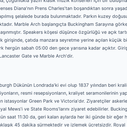
da, çoğunlukla yazın klasik müzik konserleri için bir buluşma
Prenses Diana'nın Prens Charles'tan boşandıktan sonra yaşad
yapılmış şelalede burada bulunmaktadır. Parkın kuzey doğus
adır. Marble Arch başlangıçta Buckingham Sarayına görkeml
şınmıştır. Speakers köşesi düşünce özgürlüğü ve açık tartış
girişinde, çatıda manzara seyretme yerine açılan küçük bi
k hergün sabah 05:00 den gece yarısına kadar açıktır. Giriş 
Lancaster Gate ve Marble Arch'dir.
burgh Dükünün Londrada'ki evi olup 1837 yılından beri krali
iyonların, resmi resepsiyonların, kraliyet seramonilerinin yapı
n istasyonlar Green Park ve Victoria'dır. Ziyaretçiler asker
Royal Mews'i ve State Rooms'larını ziyaret edebilirler. Buck
 saat 11:30 da, geri kalan aylarda her iki günde bir eğer 
laşık 45 dakika sürmektedir ve izlemek ücretsizdir. Royal 