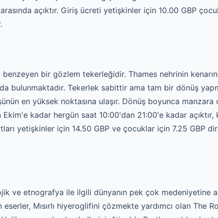
arasında açıktır. Giriş ücreti yetişkinler için 10.00 GBP çocu
.
enzeyen bir gözlem tekerleğidir. Thames nehrinin kenarın
ında bulunmaktadır. Tekerlek sabittir ama tam bir dönüş yap
nün en yüksek noktasına ulaşır. Dönüş boyunca manzara ol
Ekim'e kadar hergün saat 10:00'dan 21:00'e kadar açıktır, 
tları yetişkinler için 14.50 GBP ve çocuklar için 7.25 GBP d
ik ve etnografya ile ilgili dünyanın pek çok medeniyetine ait
 eserler, Mısırlı hiyeroglifini çözmekte yardımcı olan The R