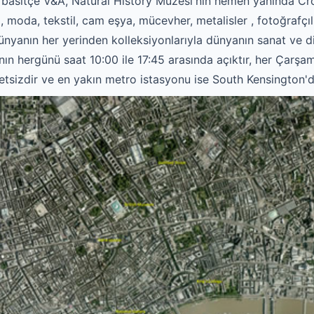
a basitçe V&A, Natural History Müzesi'nin hemen yanında Cr
moda, tekstil, cam eşya, mücevher, metalisler , fotoğrafçılı
nyanın her yerinden kolleksiyonlarıyla dünyanın sanat ve d
anın hergünü saat 10:00 ile 17:45 arasında açıktır, her Çar
tsizdir ve en yakın metro istasyonu ise South Kensington'd