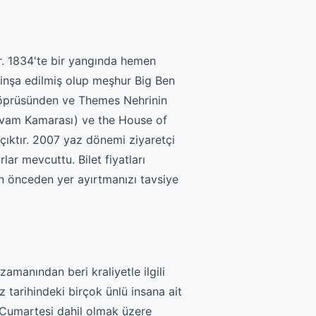
r. 1834'te bir yangında hemen
inşa edilmiş olup meşhur Big Ben
 Köprüsünden ve Themes Nehrinin
(Avam Kamarası) ve the House of
ıktır. 2007 yaz dönemi ziyaretçi
ar mevcuttu. Bilet fiyatları
in önceden yer ayırtmanızı tavsiye
manından beri kraliyetle ilgili
iz tarihindeki birçok ünlü insana ait
e Cumartesi dahil olmak üzere