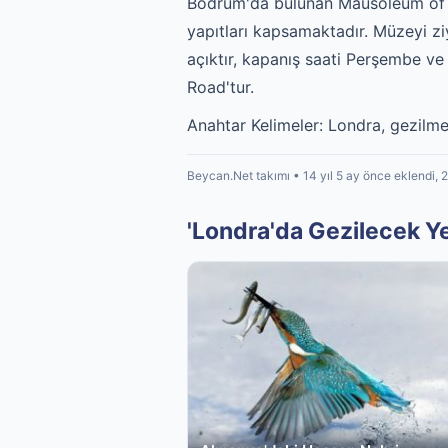
Bodrum'da bulunan Mausoleum of Ha
yapıtları kapsamaktadır. Müzeyi zi
açıktır, kapanış saati Perşembe ve
Road'tur.
Anahtar Kelimeler: Londra, gezilmesi
Beycan.Net takımı • 14 yıl 5 ay önce eklendi, 
'Londra'da Gezilecek Yerl