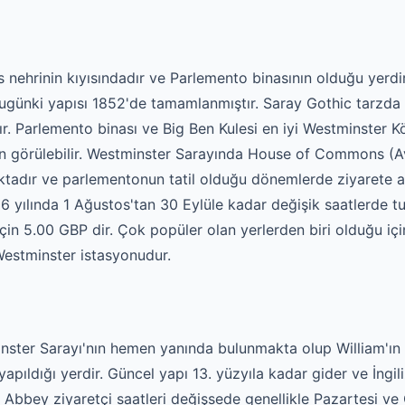
nehrinin kıyısındadır ve Parlemento binasının olduğu yerdi
günki yapısı 1852'de tamamlanmıştır. Saray Gothic tarzda 
r. Parlemento binası ve Big Ben Kulesi en iyi Westminster
dan görülebilir. Westminster Sarayında House of Commons 
tadır ve parlementonun tatil olduğu dönemlerde ziyarete aç
 yılında 1 Ağustos'tan 30 Eylüle kadar değişik saatlerde turl
 için 5.00 GBP dir. Çok popüler olan yerlerden biri olduğu iç
Westminster istasyonudur.
ter Sarayı'nın hemen yanında bulunmakta olup William'ın za
yapıldığı yerdir. Güncel yapı 13. yüzyıla kadar gider ve İngil
er Abbey ziyaretçi saatleri değişsede genellikle Pazartesi v