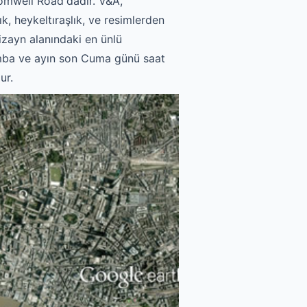
omwell Road'dadır. V&A,
k, heykeltıraşlık, ve resimlerden
izayn alanındaki en ünlü
şamba ve ayın son Cuma günü saat
ur.