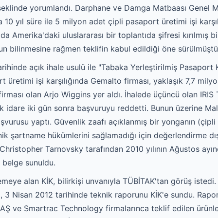
ği şeklinde yorumlandı. Darphane ve Damga Matbaası Genel M
 10 yıl süre ile 5 milyon adet çipli pasaport üretimi işi karş
da Amerika'daki uluslararası bir toplantıda şifresi kırılmış bi
un bilinmesine rağmen teklifin kabul edildiği öne sürülmüştü
hinde açık ihale usulü ile "Tabaka Yerleştirilmiş Pasaport Ka
t üretimi işi karşılığında Gemalto firması, yaklaşık 7,7 milyo
 firması olan Arjo Wiggins yer aldı. İhalede üçüncü olan IRIS
k idare iki gün sonra başvuruyu reddetti. Bunun üzerine Ma
şvurusu yaptı. Güvenlik zaafı açıklanmış bir yonganın (çipli 
ik şartname hükümlerini sağlamadığı için değerlendirme dışı 
, Christopher Tarnovsky tarafından 2010 yılının Ağustos ayı
r belge sunuldu.
lemeye alan KİK, bilirkişi unvanıyla TÜBİTAK'tan görüş istedi.
i, 3 Nisan 2012 tarihinde teknik raporunu KİK'e sundu. Rapor
Ş ve Smartrac Technology firmalarınca teklif edilen ürünleri