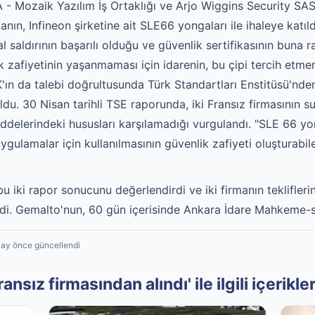
SA - Mozaik Yazılım İş Ortaklığı ve Arjo Wiggins Security SAS 
irmanın, Infineon şirketine ait SLE66 yongaları ile ihaleye katıl
l saldırının başarılı olduğu ve güvenlik sertifikasının buna
ik zafiyetinin yaşanmaması için idarenin, bu çipi tercih etm
'ın da talebi doğrultusunda Türk Standartları Enstitüsü'nde
ldu. 30 Nisan tarihli TSE raporunda, iki Fransız firmasının 
addelerindeki hususları karşılamadığı vurgulandı. "SLE 66 yo
k uygulamalar için kullanılmasının güvenlik zafiyeti oluşturab
bu iki rapor sonucunu değerlendirdi ve iki firmanın teklifleri
verdi. Gemalto'nun, 60 gün içerisinde Ankara İdare Mahkeme
2 ay önce güncellendi
ansız firmasından alındı' ile ilgili içerikle