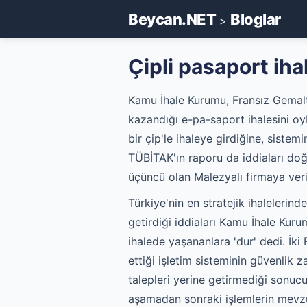
Beycan.NET
Bloglar
>
Çipli pasaport iha
Kamu İhale Kurumu, Fransız Gemalto
kazandığı e-pa-saport ihalesini oybir
bir çip'le ihaleye girdiğine, sistem
TÜBİTAK'ın raporu da iddiaları doğ
üçüncü olan Malezyalı firmaya veri
Türkiye'nin en stratejik ihalelerind
getirdiği iddiaları Kamu İhale Kuru
ihalede yaşananlara 'dur' dedi. İki
ettiği işletim sisteminin güvenlik z
talepleri yerine getirmediği sonucuna
aşamadan sonraki işlemlerin mevzua