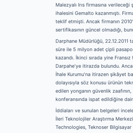
Malezyalı Irıs firmasına verilece
ihalesini Gemalto kazanmıştı. Firma
teklif etmişti. Ancak firmanın 2010'
sertifikasının güncel olmadığı, bun
Darphane Müdürlüğü, 22.12.2011 tari
süre ile 5 milyon adet çipli pasapor
kazandı. İkinci sırada yine Fransız
Darpahe'ye itirazda bulundu. Anca
İhale Kurumu'na itirazen şikâyet ba
dolayısıyla söz konusu ürünün tekn
edilen yonganın güvenlik zaafının
konferansında ispat edildiğine dai
İddiaları ve sunulan belgeleri ince
İleri Teknolojiler Araştırma Merkez
Technologies, Teknoser Bilgisayar A