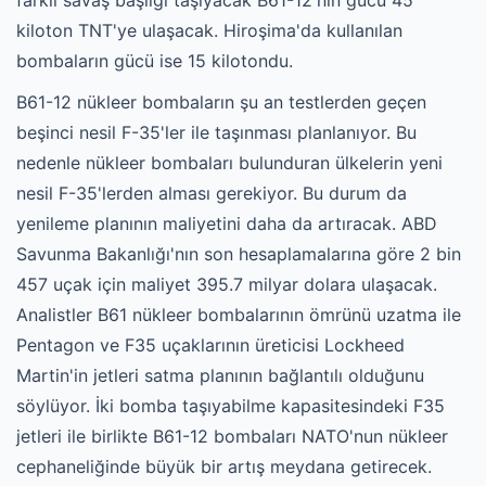
farklı savaş başlığı taşıyacak B61-12'nin gücü 45
kiloton TNT'ye ulaşacak. Hiroşima'da kullanılan
bombaların gücü ise 15 kilotondu.
B61-12 nükleer bombaların şu an testlerden geçen
beşinci nesil F-35'ler ile taşınması planlanıyor. Bu
nedenle nükleer bombaları bulunduran ülkelerin yeni
nesil F-35'lerden alması gerekiyor. Bu durum da
yenileme planının maliyetini daha da artıracak. ABD
Savunma Bakanlığı'nın son hesaplamalarına göre 2 bin
457 uçak için maliyet 395.7 milyar dolara ulaşacak.
Analistler B61 nükleer bombalarının ömrünü uzatma ile
Pentagon ve F35 uçaklarının üreticisi Lockheed
Martin'in jetleri satma planının bağlantılı olduğunu
söylüyor. İki bomba taşıyabilme kapasitesindeki F35
jetleri ile birlikte B61-12 bombaları NATO'nun nükleer
cephaneliğinde büyük bir artış meydana getirecek.