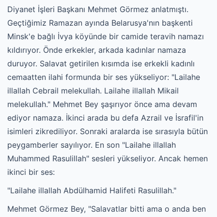
Diyanet İşleri Başkanı Mehmet Görmez anlatmıştı.
Geçtiğimiz Ramazan ayında Belarusya'nın başkenti
Minsk'e bağlı İvya köyünde bir camide teravih namazı
kıldırıyor. Önde erkekler, arkada kadınlar namaza
duruyor. Salavat getirilen kısımda ise erkekli kadınlı
cemaatten ilahi formunda bir ses yükseliyor: "Lailahe
illallah Cebrail melekullah. Lailahe illallah Mikail
melekullah." Mehmet Bey şaşırıyor önce ama devam
ediyor namaza. İkinci arada bu defa Azrail ve İsrafil'in
isimleri zikrediliyor. Sonraki aralarda ise sırasıyla bütün
peygamberler sayılıyor. En son "Lailahe illallah
Muhammed Rasulillah" sesleri yükseliyor. Ancak hemen
ikinci bir ses:
"Lailahe illallah Abdülhamid Halifeti Rasulillah."
Mehmet Görmez Bey, "Salavatlar bitti ama o anda ben