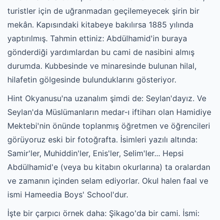
turistler için de uğranmadan geçilemeyecek şirin bir
mekân. Kapısındaki kitabeye bakılırsa 1885 yılında
yaptırılmış. Tahmin ettiniz: Abdülhamid'in buraya
gönderdiği yardımlardan bu cami de nasibini almış
durumda. Kubbesinde ve minaresinde bulunan hilal,
hilafetin gölgesinde bulunduklarını gösteriyor.
Hint Okyanusu'na uzanalım şimdi de: Seylan'dayız. Ve
Seylan'da Müslümanların medar-ı iftiharı olan Hamidiye
Mektebi'nin önünde toplanmış öğretmen ve öğrencileri
görüyoruz eski bir fotoğrafta. İsimleri yazılı altında:
Samir'ler, Muhiddin'ler, Enis'ler, Selim'ler... Hepsi
Abdülhamid'e (veya bu kitabın okurlarına) ta oralardan
ve zamanın içinden selam ediyorlar. Okul halen faal ve
ismi Hameedia Boys' School'dur.
İşte bir çarpıcı örnek daha: Şikago'da bir cami. İsmi: