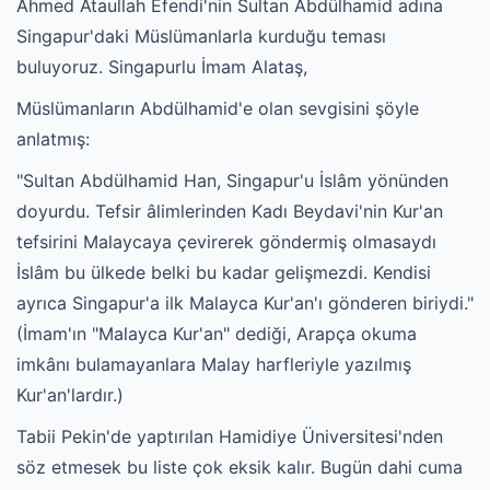
Ahmed Ataullah Efendi'nin Sultan Abdülhamid adına
Singapur'daki Müslümanlarla kurduğu teması
buluyoruz. Singapurlu İmam Alataş,
Müslümanların Abdülhamid'e olan sevgisini şöyle
anlatmış:
"Sultan Abdülhamid Han, Singapur'u İslâm yönünden
doyurdu. Tefsir âlimlerinden Kadı Beydavi'nin Kur'an
tefsirini Malaycaya çevirerek göndermiş olmasaydı
İslâm bu ülkede belki bu kadar gelişmezdi. Kendisi
ayrıca Singapur'a ilk Malayca Kur'an'ı gönderen biriydi."
(İmam'ın "Malayca Kur'an" dediği, Arapça okuma
imkânı bulamayanlara Malay harfleriyle yazılmış
Kur'an'lardır.)
Tabii Pekin'de yaptırılan Hamidiye Üniversitesi'nden
söz etmesek bu liste çok eksik kalır. Bugün dahi cuma