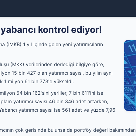
 yabancı kontrol ediyor!
a (İMKB) 1 yıl içinde gelen yeni yatırımcıların
uşu (MKK) verilerinden derlediği bilgiye göre,
yon 15 bin 427 olan yatırımcı sayısı, bu yılın aynı
 1 milyon 61 bin 773'e yükseldi.
milyon 54 bin 162'sini yerliler, 7 bin 611'ini ise
toplam yatırımcı sayısı 46 bin 346 adet artarken,
Yabancı yatırımcı sayısı ise 561 adet ve yüzde 7,96
ırımcının çok gerisinde bulunsa da portföy değeri bakımında