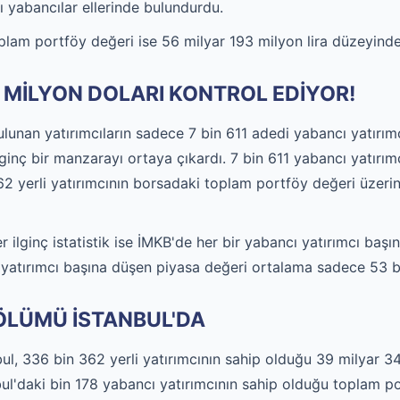
nı yabancılar ellerinde bulundurdu.
oplam portföy değeri ise 56 milyar 193 milyon lira düzeyinde
3 MİLYON DOLARI KONTROL EDİYOR!
unan yatırımcıların sadece 7 bin 611 adedi yabancı yatırımc
lginç bir manzarayı ortaya çıkardı. 7 bin 611 yabancı yatırı
162 yerli yatırımcının borsadaki toplam portföy değeri üzer
ğer ilginç istatistik ise İMKB'de her bir yabancı yatırımcı ba
li yatırımcı başına düşen piyasa değeri ortalama sadece 53 b
LÜMÜ İSTANBUL'DA
bul, 336 bin 362 yerli yatırımcının sahip olduğu 39 milyar 34
tanbul'daki bin 178 yabancı yatırımcının sahip olduğu toplam 