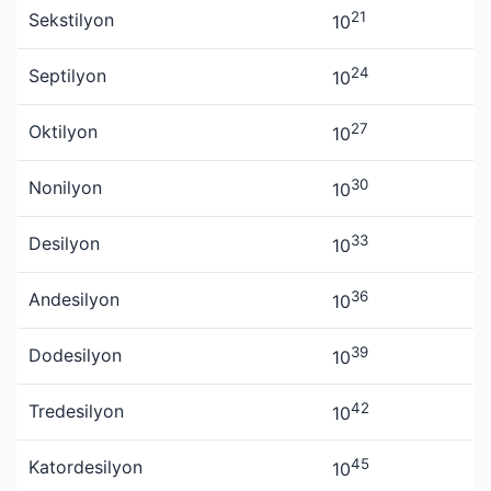
21
Sekstilyon
10
24
Septilyon
10
27
Oktilyon
10
30
Nonilyon
10
33
Desilyon
10
36
Andesilyon
10
39
Dodesilyon
10
42
Tredesilyon
10
45
Katordesilyon
10