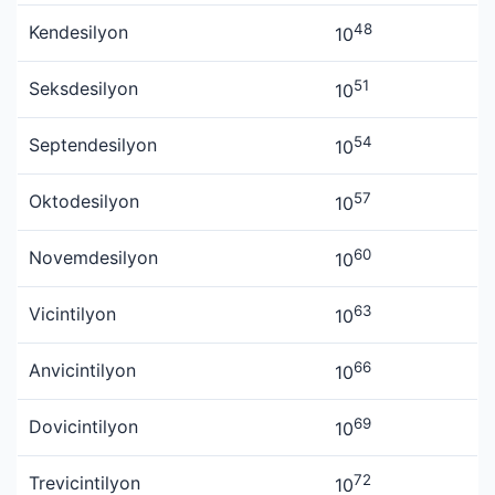
48
Kendesilyon
10
51
Seksdesilyon
10
54
Septendesilyon
10
57
Oktodesilyon
10
60
Novemdesilyon
10
63
Vicintilyon
10
66
Anvicintilyon
10
69
Dovicintilyon
10
72
Trevicintilyon
10