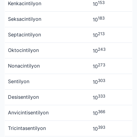
153
Kenkacintilyon
10
183
Seksacintilyon
10
213
Septacintilyon
10
243
Oktocintilyon
10
273
Nonacintilyon
10
303
Sentilyon
10
333
Desisentilyon
10
366
Anvicintisentilyon
10
393
Tricintasentilyon
10