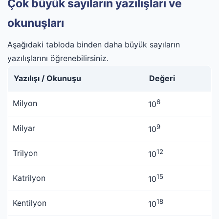
Çok büyük sayıların yazılışları ve
okunuşları
Aşağıdaki tabloda binden daha büyük sayıların
yazılışlarını öğrenebilirsiniz.
Yazılışı / Okunuşu
Değeri
6
Milyon
10
9
Milyar
10
12
Trilyon
10
15
Katrilyon
10
18
Kentilyon
10