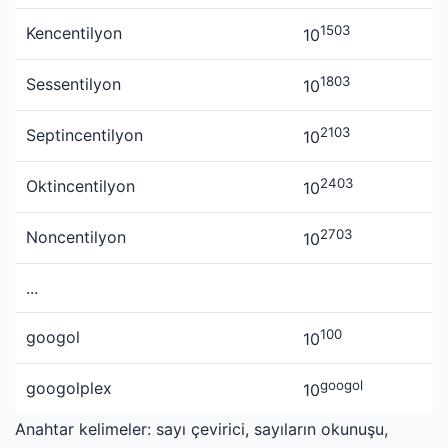
1503
Kencentilyon
10
1803
Sessentilyon
10
2103
Septincentilyon
10
2403
Oktincentilyon
10
2703
Noncentilyon
10
...
100
googol
10
googol
googolplex
10
Anahtar kelimeler: sayı çevirici, sayıların okunuşu,