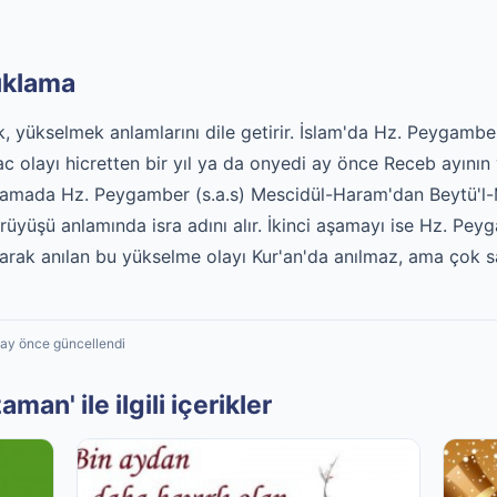
çıklama
 yükselmek anlamlarını dile getirir. İslam'da Hz. Peygamber 
c olayı hicretten bir yıl ya da onyedi ay önce Receb ayının 
 aşamada Hz. Peygamber (s.a.s) Mescidül-Haram'dan Beytü'l-
üyüşü anlamında isra adını alır. İkinci aşamayı ise Hz. Peyg
olarak anılan bu yükselme olayı Kur'an'da anılmaz, ama çok s
1 ay önce güncellendi
man' ile ilgili içerikler