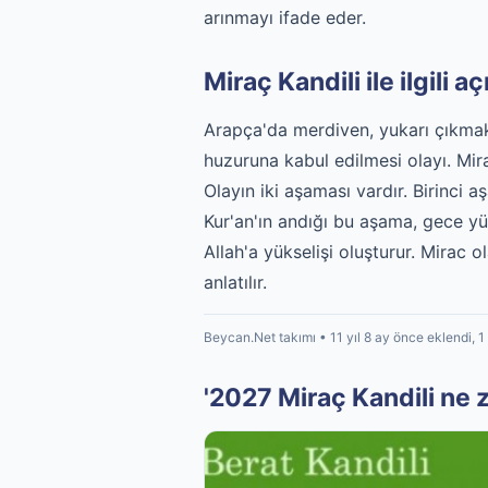
arınmayı ifade eder.
Miraç Kandili ile ilgili a
Arapça'da merdiven, yukarı çıkmak,
huzuruna kabul edilmesi olayı. Mira
Olayın iki aşaması vardır. Birinci
Kur'an'ın andığı bu aşama, gece yür
Allah'a yükselişi oluşturur. Mirac 
anlatılır.
Beycan.Net takımı • 11 yıl 8 ay önce eklendi, 
'2027 Miraç Kandili ne za