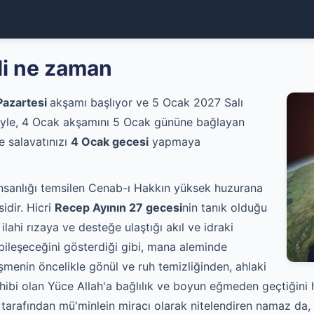
li ne zaman
Pazartesi
akşamı başlıyor ve 5 Ocak 2027 Salı
adeyle, 4 Ocak akşamını 5 Ocak gününe bağlayan
e salavatınızı
4 Ocak gecesi
yapmaya
nsanlığı temsilen Cenab-ı Hakkın yüksek huzurana
idir. Hicri
Recep Ayının 27 gecesi
nin tanık olduğu
lahi rızaya ve desteğe ulaştığı akıl ve idraki
bileşeceğini gösterdiği gibi, mana aleminde
şmenin öncelikle gönül ve ruh temizliğinden, ahlaki
hibi olan Yüce Allah'a bağlılık ve boyun eğmeden geçtiğini 
tarafından mü'minlein miracı olarak nitelendiren namaz da,