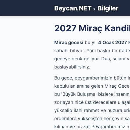
Beycan.NET
Bilgiler
>
2027 Miraç Kandi
Miraç gecesi
bu yıl
4 Ocak 2027 
sabahı bitiyor. Yani başka bir if
geceye denk geliyor. Dua, selam v
başlayabilirsiniz.
Bu gece, peygamberimizin bütün i
kabulü anlamına gelen Miraç Geces
bu 'Büyük Buluşma' bizlere insanın i
zorlayan nice üst derecelere ulaşa
yükselip ilahi rahmet ve huzura eri
erdemlere yükselişten her şeyin sa
kılınan ve bizzat Peygamberimizin 