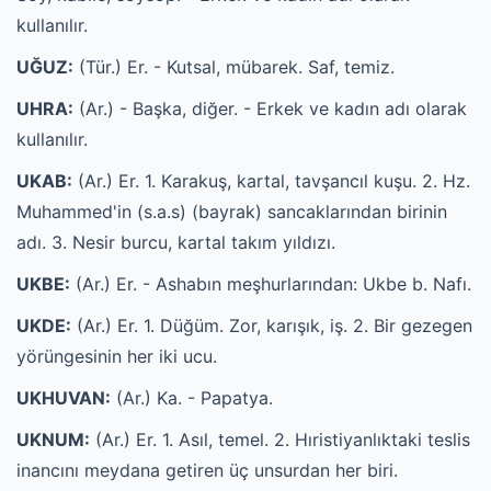
kullanılır.
UĞUZ:
(Tür.) Er. - Kutsal, mübarek. Saf, temiz.
UHRA:
(Ar.) - Başka, diğer. - Erkek ve kadın adı olarak
kullanılır.
UKAB:
(Ar.) Er. 1. Karakuş, kartal, tavşancıl kuşu. 2. Hz.
Muhammed'in (s.a.s) (bayrak) sancaklarından birinin
adı. 3. Nesir burcu, kartal takım yıldızı.
UKBE:
(Ar.) Er. - Ashabın meşhurlarından: Ukbe b. Nafı.
UKDE:
(Ar.) Er. 1. Düğüm. Zor, karışık, iş. 2. Bir gezegen
yörüngesinin her iki ucu.
UKHUVAN:
(Ar.) Ka. - Papatya.
UKNUM:
(Ar.) Er. 1. Asıl, temel. 2. Hıristiyanlıktaki teslis
inancını meydana getiren üç unsurdan her biri.