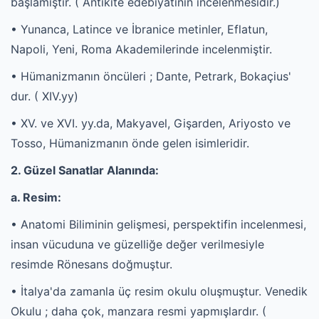
başlamıştır. ( Antikite edebiyatının incelenmesidir.)
• Yunanca, Latince ve İbranice metinler, Eflatun,
Napoli, Yeni, Roma Akademilerinde incelenmiştir.
• Hümanizmanın öncüleri ; Dante, Petrark, Bokaçius'
dur. ( XIV.yy)
• XV. ve XVI. yy.da, Makyavel, Gişarden, Ariyosto ve
Tosso, Hümanizmanın önde gelen isimleridir.
2. Güzel Sanatlar Alanında:
a. Resim:
• Anatomi Biliminin gelişmesi, perspektifin incelenmesi,
insan vücuduna ve güzelliğe değer verilmesiyle
resimde Rönesans doğmuştur.
• İtalya'da zamanla üç resim okulu oluşmuştur. Venedik
Okulu ; daha çok, manzara resmi yapmışlardır. (