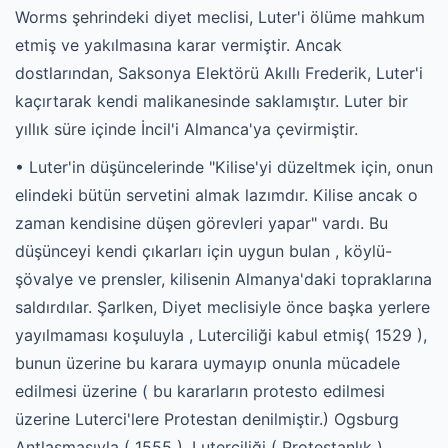
Worms şehrindeki diyet meclisi, Luter'i ölüme mahkum
etmiş ve yakılmasına karar vermiştir. Ancak
dostlarından, Saksonya Elektörü Akıllı Frederik, Luter'i
kaçırtarak kendi malikanesinde saklamıştır. Luter bir
yıllık süre içinde İncil'i Almanca'ya çevirmiştir.
• Luter'in düşüncelerinde "Kilise'yi düzeltmek için, onun
elindeki bütün servetini almak lazımdır. Kilise ancak o
zaman kendisine düşen görevleri yapar" vardı. Bu
düşünceyi kendi çıkarları için uygun bulan , köylü-
şövalye ve prensler, kilisenin Almanya'daki topraklarına
saldırdılar. Şarlken, Diyet meclisiyle önce başka yerlere
yayılmaması koşuluyla , Luterciliği kabul etmiş( 1529 ),
bunun üzerine bu karara uymayıp onunla mücadele
edilmesi üzerine ( bu kararların protesto edilmesi
üzerine Luterci'lere Protestan denilmiştir.) Ogsburg
Antlaşmasıyla ( 1555 ), Luterciliği ( Protestanlık )