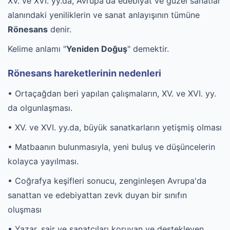
XV. ve XVI. yy.da, Avrupa'da edebiyat ve güzel sanatlar
alanındaki yeniliklerin ve sanat anlayışının tümüne
Rönesans
denir.
Kelime anlamı "
Yeniden Doğuş
" demektir.
Rönesans hareketlerinin nedenleri
• Ortaçağdan beri yapılan çalışmaların, XV. ve XVI. yy.
da olgunlaşması.
• XV. ve XVI. yy.da, büyük sanatkarların yetişmiş olması
• Matbaanın bulunmasıyla, yeni buluş ve düşüncelerin
kolayca yayılması.
• Coğrafya keşifleri sonucu, zenginleşen Avrupa'da
sanattan ve edebiyattan zevk duyan bir sınıfın
oluşması
• Yazar, şair ve sanatçıları koruyan ve destekleyen