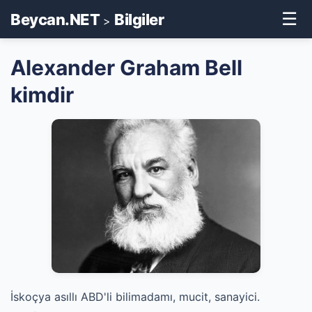
☰
Beycan.NET
Bilgiler
>
Alexander Graham Bell
kimdir
İskoçya asıllı ABD'li bilimadamı, mucit, sanayici.