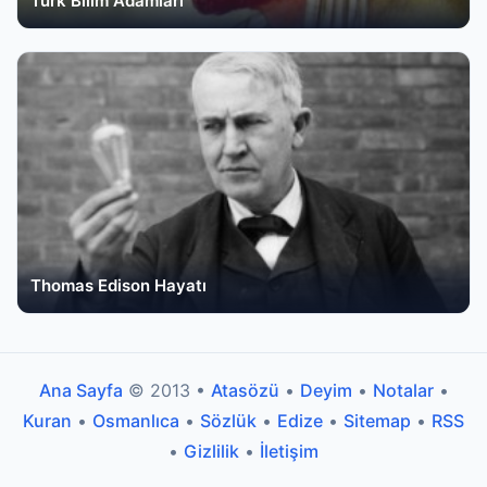
Türk Bilim Adamları
Thomas Edison Hayatı
Ana Sayfa
© 2013 •
Atasözü
•
Deyim
•
Notalar
•
Kuran
•
Osmanlıca
•
Sözlük
•
Edize
•
Sitemap
•
RSS
•
Gizlilik
•
İletişim