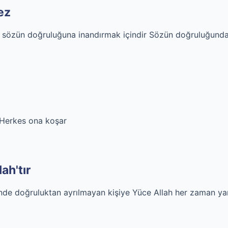
ez
n sözün doğruluğuna inandırmak içindir Sözün doğruluğund
r Herkes ona koşar
ah'tır
nde doğruluktan ayrılmayan kişiye Yüce Allah her zaman y