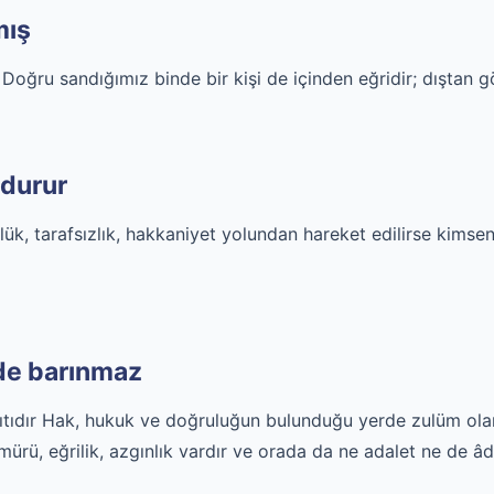
mış
ğru sandığımız binde bir kişi de içinden eğridir; dıştan g
 durur
ük, tarafsızlık, hakkaniyet yolundan hareket edilirse kimseni
rde barınmaz
rşıtıdır Hak, hukuk ve doğruluğun bulunduğu yerde zulüm o
rü, eğrilik, azgınlık vardır ve orada da ne adalet ne de âdi