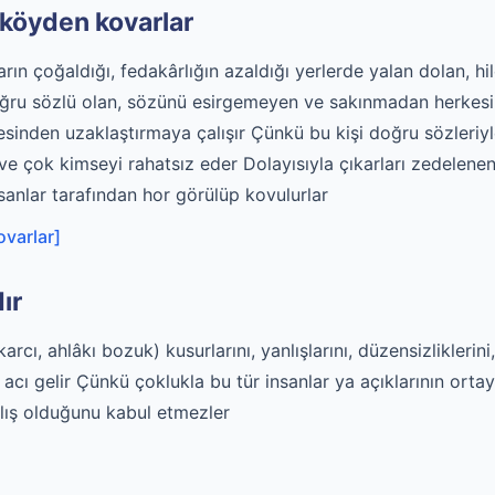
köyden kovarlar
arın çoğaldığı, fedakârlığın azaldığı yerlerde yalan dolan, hile
oğru sözlü olan, sözünü esirgemeyen ve sakınmadan herkesi 
sinden uzaklaştırmaya çalışır Çünkü bu kişi doğru sözleriyle
e çok kimseyi rahatsız eder Dolayısıyla çıkarları zedelenen
nsanlar tarafından hor görülüp kovulurlar
varlar]
ır
karcı, ahlâkı bozuk) kusurlarını, yanlışlarını, düzensizliklerin
acı gelir Çünkü çoklukla bu tür insanlar ya açıklarının orta
nlış olduğunu kabul etmezler