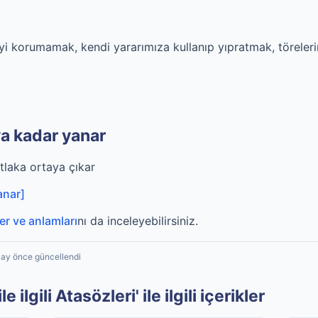
iyi korumamak, kendi yararımıza kullanıp yıpratmak, töreler
a kadar yanar
tlaka ortaya çıkar
anar]
ler ve anlamları
nı da inceleyebilirsiniz.
1 ay önce güncellendi
ilgili Atasözleri' ile ilgili içerikler