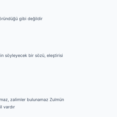
öründüğü gibi değildir
n söyleyecek bir sözü, eleştirisi
lamaz, zalimler bulunamaz Zulmün
l vardır