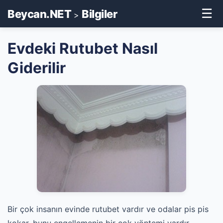
☰
Beycan.NET
Bilgiler
>
Evdeki Rutubet Nasıl
Giderilir
Bir çok insanın evinde rutubet vardır ve odalar pis pis