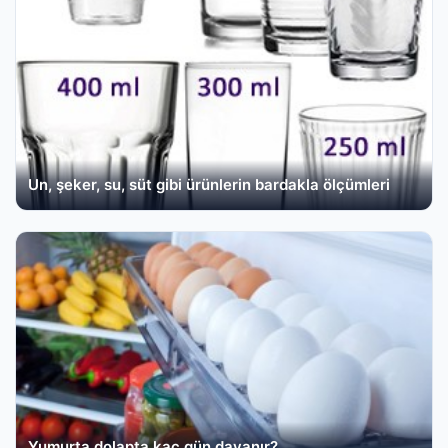
Un, şeker, su, süt gibi ürünlerin bardakla ölçümleri
Yumurta dolapta kaç gün dayanır?