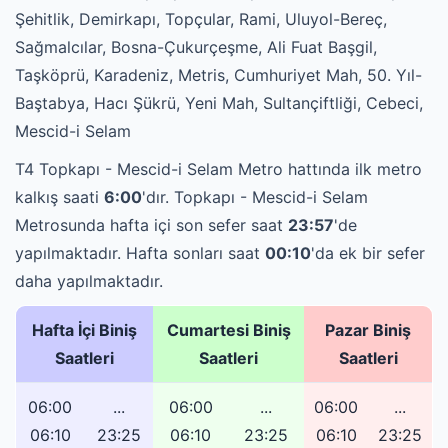
Şehitlik, Demirkapı, Topçular, Rami, Uluyol-Bereç,
Sağmalcılar, Bosna-Çukurçeşme, Ali Fuat Başgil,
Taşköprü, Karadeniz, Metris, Cumhuriyet Mah, 50. Yıl-
Baştabya, Hacı Şükrü, Yeni Mah, Sultançiftliği, Cebeci,
Mescid-i Selam
T4 Topkapı - Mescid-i Selam Metro hattında ilk metro
kalkış saati
6:00
'dır. Topkapı - Mescid-i Selam
Metrosunda hafta içi son sefer saat
23:57
'de
yapılmaktadır. Hafta sonları saat
00:10
'da ek bir sefer
daha yapılmaktadır.
Hafta İçi Biniş
Cumartesi Biniş
Pazar Biniş
Saatleri
Saatleri
Saatleri
06:00
...
06:00
...
06:00
...
06:10
23:25
06:10
23:25
06:10
23:25