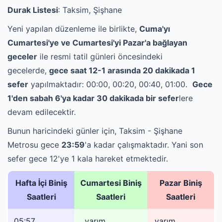
Durak Listesi
: Taksim, Şişhane
Yeni yapılan düzenleme ile birlikte,
Cuma'yı
Cumartesi'ye ve Cumartesi'yi Pazar'a bağlayan
geceler
ile resmi tatil günleri öncesindeki
gecelerde,
gece saat 12-1 arasında 20 dakikada 1
sefer
yapılmaktadır: 00:00, 00:20, 00:40, 01:00.
Gece
1'den sabah 6'ya kadar 30 dakikada bir sefer
lere
devam edilecektir.
Bunun haricindeki günler için, Taksim - Şişhane
Metrosu gece
23:59
'a kadar çalışmaktadır. Yani son
sefer gece 12'ye 1 kala hareket etmektedir.
Hafta İçi Biniş
Cumartesi Biniş
Pazar Biniş
Saatleri
Saatleri
Saatleri
05:57
...
yarım
...
yarım
...