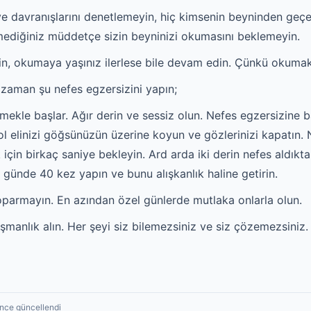
 ve davranışlarını denetlemeyin, hiç kimsenin beyninden g
rmediğiniz müddetçe sizin beyninizi okumasını beklemeyin.
 okumaya yaşınız ilerlese bile devam edin. Çünkü okumak zihi
 zaman şu nefes egzersizini yapın;
ermekle başlar. Ağır derin ve sessiz olun. Nefes egzersizine 
l elinizi göğsünüzün üzerine koyun ve gözlerinizi kapatın.
k için birkaç saniye bekleyin. Ard arda iki derin nefes aldıkt
 günde 40 kez yapın ve bunu alışkanlık haline getirin.
koparmayın. En azından özel günlerde mutlaka onlarla olun.
şmanlık alın. Her şeyi siz bilemezsiniz ve siz çözemezsiniz.
önce güncellendi