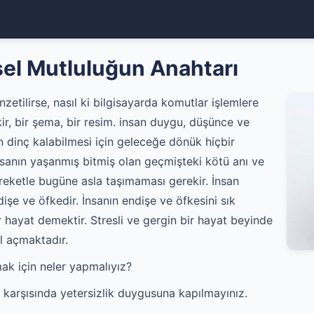
sel Mutluluğun Anahtarı
zetilirse, nasıl ki bilgisayarda komutlar işlemlere
kir, bir şema, bir resim. insan duygu, düşünce ve
nin dinç kalabilmesi için geleceğe dönük hiçbir
İnsanın yaşanmış bitmiş olan geçmişteki kötü anı ve
areketle bugüne asla taşımaması gerekir. İnsan
dişe ve öfkedir. İnsanın endişe ve öfkesini sık
r hayat demektir. Stresli ve gergin bir hayat beyinde
 açmaktadır.
ak için neler yapmalıyız?
lif karşısında yetersizlik duygusuna kapılmayınız.