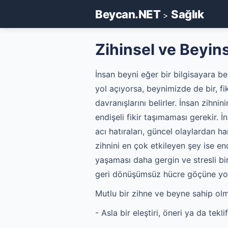
Beycan.NET
Sağlık
>
Zihinsel ve Beyin
İnsan beyni eğer bir bilgisayara ben
yol açıyorsa, beynimizde de bir, fi
davranışlarını belirler. İnsan zihni
endişeli fikir taşımaması gerekir. 
acı hatıraları, güncel olaylardan h
zihnini en çok etkileyen şey ise en
yaşaması daha gergin ve stresli bi
geri dönüşümsüz hücre göçüne yol
Mutlu bir zihne ve beyne sahip olm
- Asla bir eleştiri, öneri ya da tek