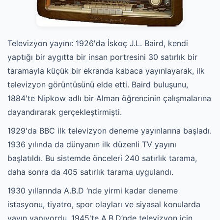
Televizyon yayını: 1926'da İskoç J.L. Baird, kendi
yaptığı bir aygıtta bir insan portresini 30 satırlık bir
taramayla küçük bir ekranda kabaca yayınlayarak, ilk
televizyon görüntüsünü elde etti. Baird buluşunu,
1884′te Nipkow adlı bir Alman öğrencinin çalışmalarına
dayandırarak gerçekleştirmişti.
1929'da BBC ilk televizyon deneme yayınlarına başladı.
1936 yılında da dünyanın ilk düzenli TV yayını
başlatıldı. Bu sistemde önceleri 240 satırlık tarama,
daha sonra da 405 satırlık tarama uygulandı.
1930 yıllarında A.B.D ‘nde yirmi kadar deneme
istasyonu, tiyatro, spor olayları ve siyasal konularda
yayın yapıyordu. 1945'te A.B.D’nde televizyon için