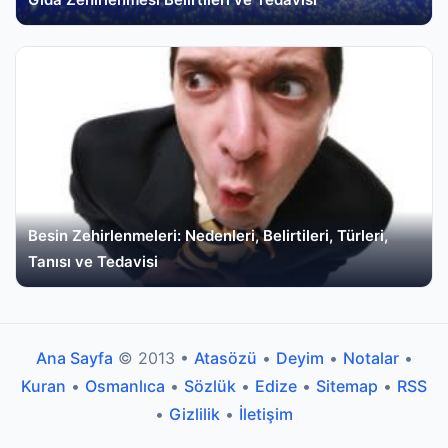
Besin Zehirlenmeleri: Nedenleri, Belirtileri, Türleri,
Tanısı ve Tedavisi
Ana Sayfa
© 2013 •
Atasözü
•
Deyim
•
Notalar
•
Kuran
•
Osmanlıca
•
Sözlük
•
Edize
•
Sitemap
•
RSS
•
Gizlilik
•
İletişim