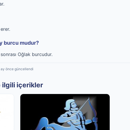
r.
erer.
ay burcu mudur?
e sonrası Oğlak burcudur.
1 ay önce güncellendi
ilgili içerikler