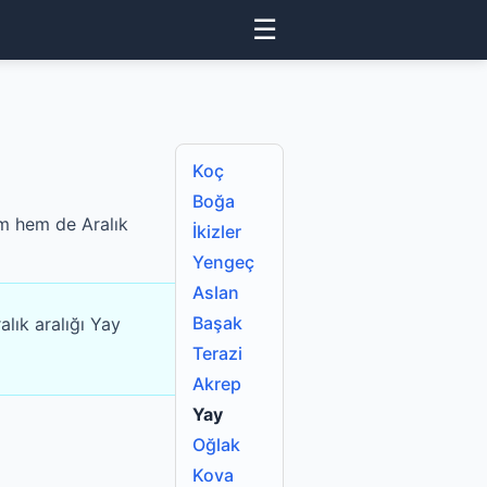
☰
Koç
Boğa
ım hem de Aralık
İkizler
Yengeç
Aslan
Başak
lık aralığı Yay
Terazi
Akrep
Yay
Oğlak
Kova