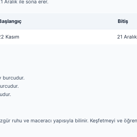
 Aralık ile sona erer.
Başlangıç
Bitiş
22 Kasım
21 Aralık
y burcudur.
burcudur.
udur.
zgür ruhu ve maceracı yapısıyla bilinir. Keşfetmeyi ve öğre