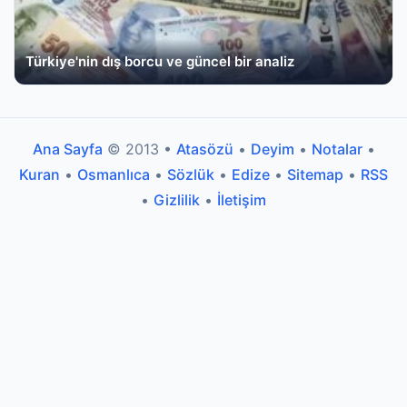
Türkiye'nin dış borcu ve güncel bir analiz
Ana Sayfa
© 2013 •
Atasözü
•
Deyim
•
Notalar
•
Kuran
•
Osmanlıca
•
Sözlük
•
Edize
•
Sitemap
•
RSS
•
Gizlilik
•
İletişim