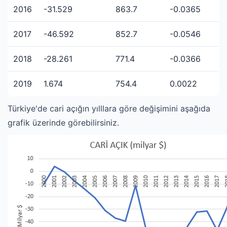
2016
-31.529
863.7
-0.0365
2017
-46.592
852.7
-0.0546
2018
-28.261
771.4
-0.0366
2019
1.674
754.4
0.0022
Türkiye'de cari açığın yılllara göre değişimini aşağıda
grafik üzerinde görebilirsiniz.