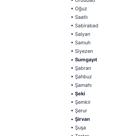
• Ordubad
• Oğuz
• Saatlı
• Sabirabad
• Salyan
• Samuh
• Siyezen
•
Sumgayıt
• Şabran
• Şahbuz
• Şamahı
•
Şeki
• Şemkir
• Şerur
•
Şirvan
• Şuşa