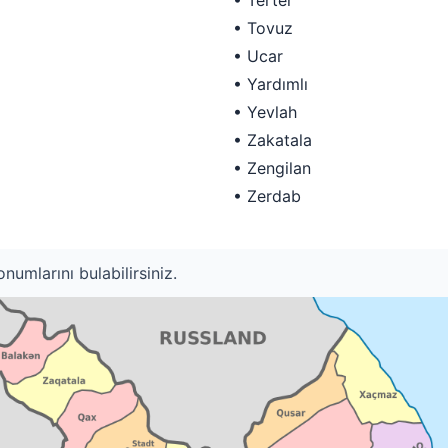
• Terter
• Tovuz
• Ucar
• Yardımlı
• Yevlah
• Zakatala
• Zengilan
• Zerdab
numlarını bulabilirsiniz.