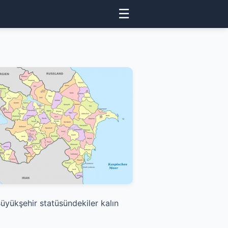
☰
Büyükşehir statüsündekiler kalın