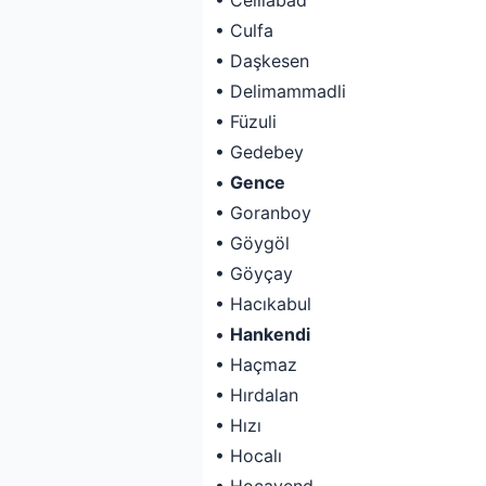
• Celilabad
• Culfa
• Daşkesen
• Delimammadli
• Füzuli
• Gedebey
•
Gence
• Goranboy
• Göygöl
• Göyçay
• Hacıkabul
•
Hankendi
• Haçmaz
• Hırdalan
• Hızı
• Hocalı