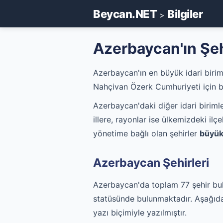
Beycan.NET
Bilgiler
>
Azerbaycan'ın Şeh
Azerbaycan'ın en büyük idari biri
Nahçivan Özerk Cumhuriyeti için be
Azerbaycan'daki diğer idari biriml
illere, rayonlar ise ülkemizdeki i
yönetime bağlı olan şehirler
büyük
Azerbaycan Şehirleri
Azerbaycan'da toplam 77 şehir bul
statüsünde bulunmaktadır. Aşağıda A
yazı biçimiyle yazılmıştır.