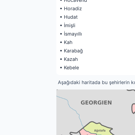
• Hocavend
• Horadiz
• Hudat
• İmişli
• İsmayıllı
• Kah
• Karabağ
• Kazah
• Kebele
Aşağıdaki haritada bu şehirlerin ko