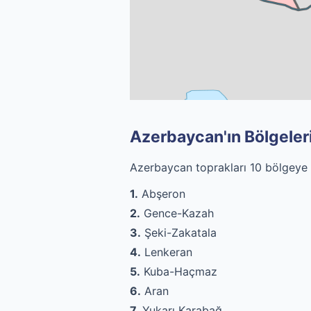
Azerbaycan'ın Bölgeler
Azerbaycan toprakları 10 bölgeye a
1.
Abşeron
2.
Gence-Kazah
3.
Şeki-Zakatala
4.
Lenkeran
5.
Kuba-Haçmaz
6.
Aran
7.
Yukarı Karabağ