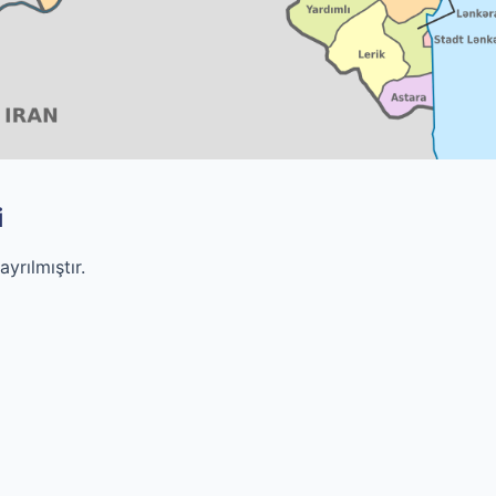
i
yrılmıştır.