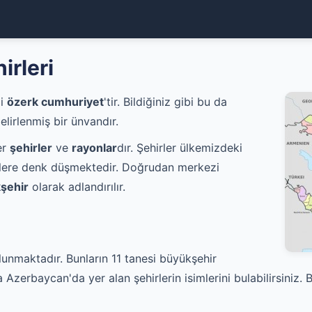
irleri
mi
özerk cumhuriyet
'tir. Bildiğiniz gibi bu da
lirlenmiş bir ünvandır.
er
şehirler
ve
rayonlar
dır. Şehirler ülkemizdeki
lçelere denk düşmektedir. Doğrudan merkezi
şehir
olarak adlandırılır.
unmaktadır. Bunların 11 tanesi büyükşehir
zerbaycan'da yer alan şehirlerin isimlerini bulabilirsiniz. 