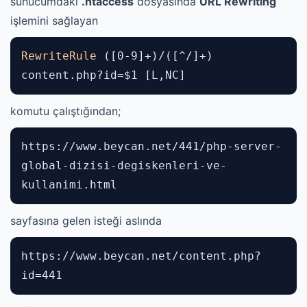
sunucumdaki
.htaccess
dosyasında
URL Rewriting
işlemini sağlayan
RewriteRule
([0-9]+)/([^/]+)
content.php?id=$1 [L,NC]
komutu çalıştığından;
https://www.beycan.net/441/php-server-
global-dizisi-degiskenleri-ve-
kullanimi.html
sayfasına gelen isteği aslında
https://www.beycan.net/content.php?
id=441