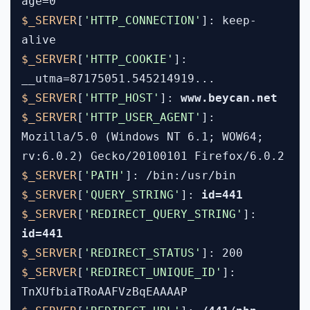
age=0
$_SERVER
[
'HTTP_CONNECTION'
]: keep-
alive
$_SERVER
[
'HTTP_COOKIE'
]:
__utma=87175051.545214919...
$_SERVER
[
'HTTP_HOST'
]:
www.beycan.net
$_SERVER
[
'HTTP_USER_AGENT'
]:
Mozilla/5.0 (Windows NT 6.1; WOW64;
rv:6.0.2) Gecko/20100101 Firefox/6.0.2
$_SERVER
[
'PATH'
]: /bin:/usr/bin
$_SERVER
[
'QUERY_STRING'
]:
id=441
$_SERVER
[
'REDIRECT_QUERY_STRING'
]:
id=441
$_SERVER
[
'REDIRECT_STATUS'
]: 200
$_SERVER
[
'REDIRECT_UNIQUE_ID'
]:
TnXUfbiaTRoAAFVzBqEAAAAP