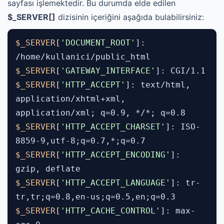
sayfası işlemektedir. Bu durumda elde edilen
$_SERVER[]
dizisinin içeriğini aşağıda bulabilirsiniz:
$_SERVER
[
'DOCUMENT_ROOT'
]:
/home/kullanici/public_html
$_SERVER
[
'GATEWAY_INTERFACE'
]: CGI/1.1
$_SERVER
[
'HTTP_ACCEPT'
]: text/html,
application/xhtml+xml,
application/xml; q=0.9, */*; q=0.8
$_SERVER
[
'HTTP_ACCEPT_CHARSET'
]: ISO-
8859-9,utf-8;q=0.7,*;q=0.7
$_SERVER
[
'HTTP_ACCEPT_ENCODING'
]:
gzip, deflate
$_SERVER
[
'HTTP_ACCEPT_LANGUAGE'
]: tr-
tr,tr;q=0.8,en-us;q=0.5,en;q=0.3
$_SERVER
[
'HTTP_CACHE_CONTROL'
]: max-