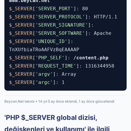
www.beycan.net
$_SERVER
[
'SERVER_PORT'
]: 80
$_SERVER
[
'SERVER_PROTOCOL'
]: HTTP/1.1
$_SERVER
[
'SERVER_SIGNATURE'
]:
$_SERVER
[
'SERVER_SOFTWARE'
]: Apache
$_SERVER
[
'UNIQUE_ID'
]:
TnXUfbiaTRoAAFVzBqEAAAAP
$_SERVER
[
'PHP_SELF'
]:
/content.php
$_SERVER
[
'REQUEST_TIME'
]: 1316344958
$_SERVER
[
'argv'
]: Array
$_SERVER
[
'argc'
]: 1
Beycan.Net takımı • 14 yıl 5 ay önce eklendi, 1 ay önce güncellendi
'PHP $_SERVER global dizisi,
değişkenleri ve kullanımı' ile ilgili