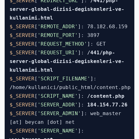
$_SERVER
[
'REDIRECT_URL'
]:
/441/php-
server-global-dizisi-degiskenleri-ve-
kullanimi.html
$_SERVER
[
'REMOTE_ADDR'
]: 78.182.68.159
$_SERVER
[
'REMOTE_PORT'
]: 3897
$_SERVER
[
'REQUEST_METHOD'
]: GET
$_SERVER
[
'REQUEST_URI'
]:
/441/php-
server-global-dizisi-degiskenleri-ve-
kullanimi.html
$_SERVER
[
'SCRIPT_FILENAME'
]:
/home/kullanici/public_html/content.php
$_SERVER
[
'SCRIPT_NAME'
]:
/content.php
$_SERVER
[
'SERVER_ADDR'
]:
184.154.77.26
$_SERVER
[
'SERVER_ADMIN'
]: web_master
[at] beycan [dot] net
$_SERVER
[
'SERVER_NAME'
]: