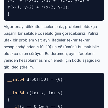
y-3) + r(x-1, y-1) + r(x-2, y-2) +
r(x-1, y-2) + r(x-2, y-1);
}
Algoritmayı dikkatle incelerseniz, problemi oldukça
başarılı bir şekilde çözebildiğini göreceksiniz. Yalnız
ufak bir problem var: aynı ifadeler tekrar tekrar
hesaplandığından r(10, 10)'un çözümünü bulmak bile
oldukça uzun sürüyor. Bu durumda, aynı ifadelerin
yeniden hesaplanmasını önlemek için kodu aşağıdaki
gibi değiştirelim.
__int64
d[50][50] = {0};
__int64
r(
int
x,
int
y)
{
if
(x == 0 && y == 0)