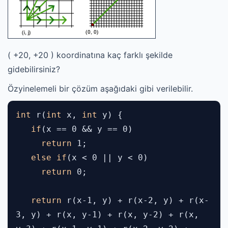
( +20, +20 ) koordinatına kaç farklı şekilde
gidebilirsiniz?
Özyinelemeli bir çözüm aşağıdaki gibi verilebilir.
int
r(
int
x,
int
y) {
if
(x == 0 && y == 0)
return
1;
else if
(x < 0 || y < 0)
return
0;
return
r(x-1, y) + r(x-2, y) + r(x-
3, y) + r(x, y-1) + r(x, y-2) + r(x,