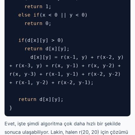
return
1;
else if
(x < 0 || y < 0)
return
0;
if
(d[x][y] > 0)
return
d[x][y];
d[x][y] = r(x-1, y) + r(x-2, y)
+ r(x-3, y) + r(x, y-1) + r(x, y-2) +
r(x, y-3) + r(x-1, y-1) + r(x-2, y-2)
+ r(x-1, y-2) + r(x-2, y-1);
return
d[x][y];
}
Evet, işte şimdi algoritma çok daha hızlı bir şekilde
sonuca ulaşabiliyor. Lakin, halen r(20, 20) için çözümü