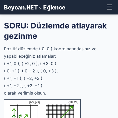
☰
Beycan.NET
Eğlence
>
SORU: Düzlemde atlayarak
gezinme
Pozitif düzlemde ( 0, 0 ) koordinatındasınız ve
yapabileceğiniz atlamalar:
( +1, 0 ), ( +2, 0 ), ( +3, 0 ),
( 0, +1 ), ( 0, +2 ), ( 0, +3 ),
( +1, +1 ), ( +2, +2 ),
( +1, +2 ), ( +2, +1 )
olarak verilmiş olsun.