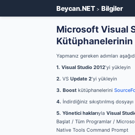
Beycan.NET
Bilgiler
>
Microsoft Visual 
Kütüphanelerinin 
Yapmanız gereken adımları aşağıda
1.
Visual Studio 2012
'yi yükleyin
2.
VS
Update 2
'yi yükleyin
3.
Boost
kütüphanelerini
SourceF
4.
İndirdiğiniz sıkıştırılmış dosyayı
5.
Yönetici hakları
yla
Visual Studi
Başlat / Tüm Programlar / Microsof
Native Tools Command Prompt