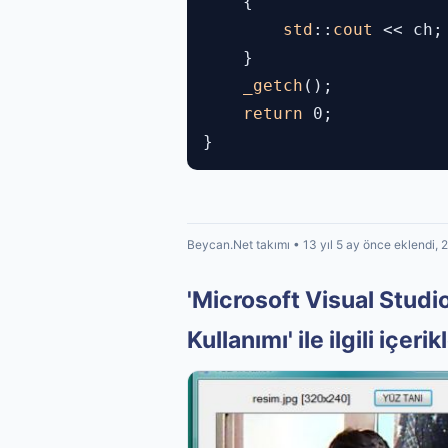
{
std
::
cout
<< ch;
}
_getch
();
return
0;
}
Beycan.Net takımı • 13 yıl 5 ay önce eklendi, 
'Microsoft Visual Stud
Kullanımı' ile ilgili içerik