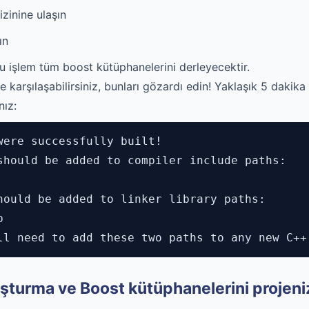
zinine ulaşın
ın
u işlem tüm boost kütüphanelerini derleyecektir.
ile karşılaşabilirsiniz, bunları gözardı edin! Yaklaşık 5 dak
nız:
were successfully built!
should be added to compiler include paths:
hould be added to linker library paths:
b
ll need to add these two paths to any new C++
luşturma ve Boost kütüphanelerini projen