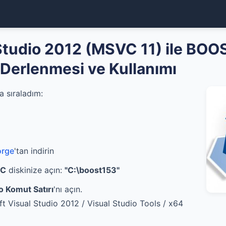
Studio 2012 (MSVC 11) ile BOO
Derlenmesi ve Kullanımı
 sıraladım:
orge
'tan indirin
C
diskinize açın:
"C:\boost153"
o Komut Satırı
'nı açın.
t Visual Studio 2012 / Visual Studio Tools / x64