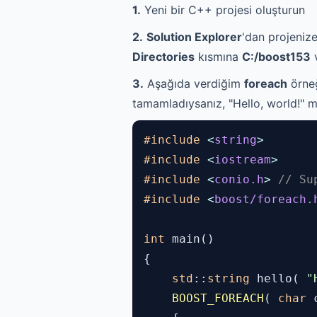
1.
Yeni bir C++ projesi oluşturun
2.
Solution Explorer
'dan projeniz
Directories
kısmına
C:/boost153
3.
Aşağıda verdiğim
foreach
örneğ
tamamladıysanız, "Hello, world!" me
#include
<
string
>
#include
<
iostream
>
#include
<
conio.h
>
// Su
#include
<
boost/foreach.
int
main()
{
std
::
string
hello(
"H
BOOST_FOREACH
(
char