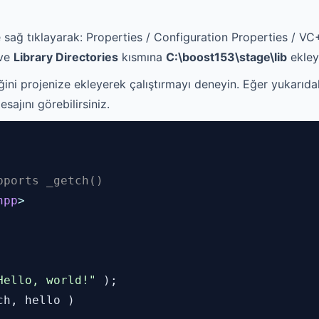
e sağ tıklayarak: Properties / Configuration Properties / V
ve
Library Directories
kısmına
C:\boost153\stage\lib
ekley
ini projenize ekleyerek çalıştırmayı deneyin. Eğer yukarıdaki
sajını görebilirsiniz.
pports _getch()
hpp
>
ello, world!"
);
ch, hello )