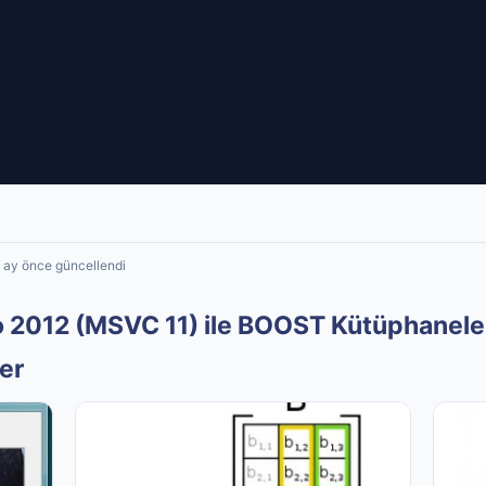
2 ay önce güncellendi
io 2012 (MSVC 11) ile BOOST Kütüphanele
ler