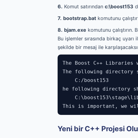
6.
Komut satırından
c:\boost153
di
7.
bootstrap.bat
komutunu çalıştır
8.
bjam.exe
komutunu çalıştırın. B
Bu işlemler sırasında birkaç uyarı 
şekilde bir mesaj ile karşılaşacaksı
The Boost C++ Libraries 
The following directory 
C:/boost153
he following directory s
C:\boost153\stage\li
This is important, we wi
Yeni bir C++ Projesi O