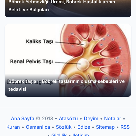
Böbrek Yetmezliği: Üremi, Böbrek Hastalıklarının
Belirti ve Bulguları
Böbrek taşları, Böbrek taşlarının oluşma sebepleri ve
tedavisi
Ana Sayfa
© 2013 •
Atasözü
•
Deyim
•
Notalar
•
Kuran
•
Osmanlıca
•
Sözlük
•
Edize
•
Sitemap
•
RSS
•
Gizlilik
•
İletişim