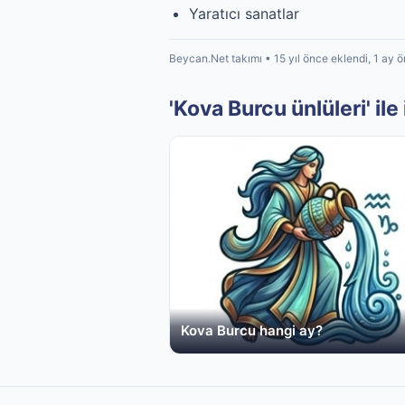
Yaratıcı sanatlar
Beycan.Net takımı • 15 yıl önce eklendi, 1 ay 
'Kova Burcu ünlüleri' ile i
Kova Burcu hangi ay?