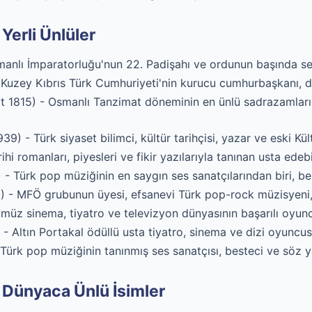
erli Ünlüler
manlı İmparatorluğu'nun 22. Padişahı ve ordunun başında sef
Kuzey Kıbrıs Türk Cumhuriyeti'nin kurucu cumhurbaşkanı, d
 1815) - Osmanlı Tanzimat döneminin en ünlü sadrazamları
9) - Türk siyaset bilimci, kültür tarihçisi, yazar ve eski Kül
hi romanları, piyesleri ve fikir yazılarıyla tanınan usta edeb
- Türk pop müziğinin en saygın ses sanatçılarından biri, be
 - MFÖ grubunun üyesi, efsanevi Türk pop-rock müzisyeni, 
üz sinema, tiyatro ve televizyon dünyasının başarılı oyuncu
- Altın Portakal ödüllü usta tiyatro, sinema ve dizi oyuncus
Türk pop müziğinin tanınmış ses sanatçısı, besteci ve söz y
Dünyaca Ünlü İsimler