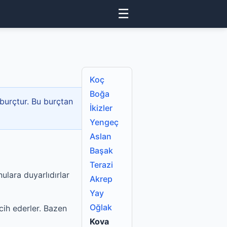
☰
Koç
Boğa
 burçtur. Bu burçtan
İkizler
Yengeç
Aslan
Başak
Terazi
ulara duyarlıdırlar
Akrep
Yay
Oğlak
cih ederler. Bazen
Kova