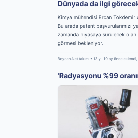
Dünyada da ilgi görecek
Kimya mühendisi Ercan Tokdemir de
Bu arada patent başvurularımızı y
zamanda piyasaya sürülecek olan e
görmesi bekleniyor.
Beycan.Net takımı • 13 yıl 10 ay önce eklendi,
'Radyasyonu %99 oranında