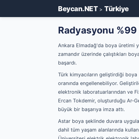
Beycan.NET
Türkiye
>
Radyasyonu %99 o
Ankara Elmadağ'da boya üretimi yap
zamandır üzerinde çalıştıkları bo
başardı.
Türk kimyacıların geliştirdiği bo
oranında engellenebiliyor. Geliştiri
elektronik laboratuarlarından ve F
Ercan Tokdemir, oluşturduğu Ar-Ge 
büyük bir başarıya imza attı.
Astar boya şeklinde duvara uygula
dahil tüm yaşam alanlarında kullan
Üniversitesi elektrik elektronik la