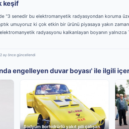
 keşif
 "3 senedir bu elektromanyetik radyasyondan koruma üzerin
aptık umuyoruz ki çok etkin bir ürünü piyasaya yakın zaman
lektromanyetik radyasyonu kalkanlayan boyanın yalnızca T
 2 ay önce güncellendi
 engelleyen duvar boyası' ile ilgili içer
Sodyum borhidrürlü yakıt pili çalışan