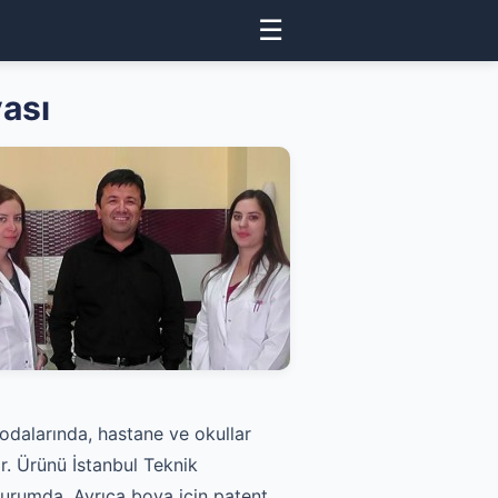
☰
ası
odalarında, hastane ve okullar
r. Ürünü İstanbul Teknik
 durumda. Ayrıca boya için patent