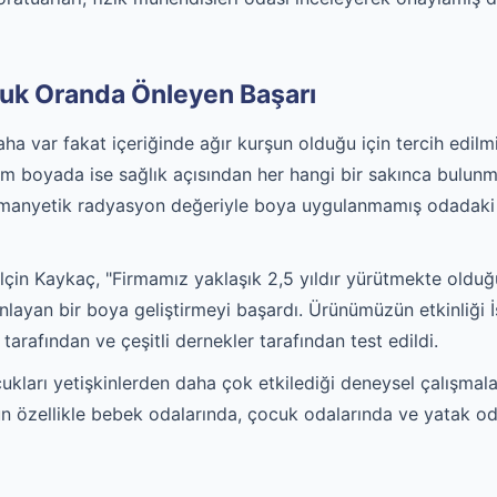
uk Oranda Önleyen Başarı
a var fakat içeriğinde ağır kurşun olduğu için tercih edilm
tim boyada ise sağlık açısından her hangi bir sakınca bulunm
omanyetik radyasyon değeriyle boya uygulanmamış odadaki 
in Kaykaç, "Firmamız yaklaşık 2,5 yıldır yürütmekte olduğ
ayan bir boya geliştirmeyi başardı. Ürünümüzün etkinliği İ
tarafından ve çeşitli dernekler tarafından test edildi.
ları yetişkinlerden daha çok etkilediği deneysel çalışmala
ün özellikle bebek odalarında, çocuk odalarında ve yatak oda