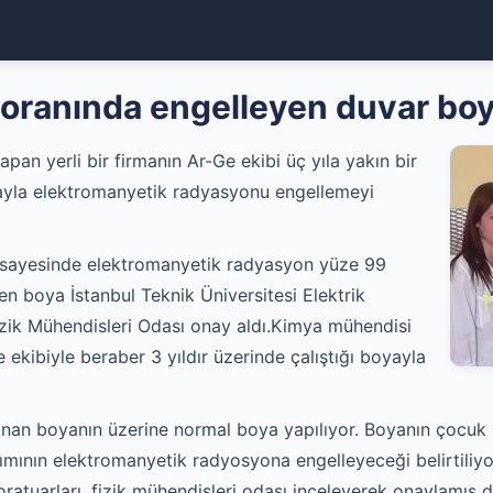
ranında engelleyen duvar boy
an yerli bir firmanın Ar-Ge ekibi üç yıla yakın bir
yayla elektromanyetik radyasyonu engellemeyi
ya sayesinde elektromanyetik radyasyon yüze 99
len boya İstanbul Teknik Üniversitesi Elektrik
izik Mühendisleri Odası onay aldı.Kimya mühendisi
ekibiyle beraber 3 yıldır üzerinde çalıştığı boyayla
nan boyanın üzerine normal boya yapılıyor. Boyanın çocuk 
ımının elektromanyetik radyosyona engelleyeceği belirtiliyo
boratuarları, fizik mühendisleri odası inceleyerek onaylamış