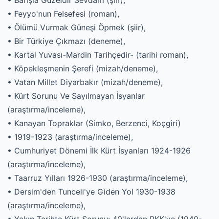
• Barışla Güzeldir Sevdam (şiir),
• Feyyo'nun Felsefesi (roman),
• Ölümü Vurmak Güneşi Öpmek (şiir),
• Bir Türkiye Çıkmazı (deneme),
• Kartal Yuvası-Mardin Tarihçedir- (tarihi roman),
• Köpekleşmenin Şerefi (mizah/deneme),
• Vatan Millet Diyarbakır (mizah/deneme),
• Kürt Sorunu Ve Sayılmayan İsyanlar
(araştırma/inceleme),
• Kanayan Topraklar (Simko, Berzenci, Koçgiri)
• 1919-1923 (araştırma/inceleme),
• Cumhuriyet Dönemi İlk Kürt İsyanları 1924-1926
(araştırma/inceleme),
• Taarruz Yılları 1926-1930 (araştırma/inceleme),
• Dersim'den Tunceli'ye Giden Yol 1930-1938
(araştırma/inceleme),