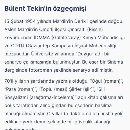
Bülent Tekin'in özgeçmişi
15 Şubat 1954 yılında Mardin'in Derik ilçesinde doğdu.
Aslen Mardin'in Ömerli ilçesi Çınaraltı (Rissin)
köyündendir. İDMMA (Galatasaray) Kimya Mühendisliği
ve ODTÜ (Gaziantep Kampusu) İnşaat Mühendisliği
mezunudur. Üniversite yıllarında “Duygu” adlı bir
senaryo çalışmasında bulunmuştur. Bu eser bir Sinema
dergisinde fotoroman şeklinde senaryo edilmiştir.
70'li yılların şartlarında yazmış olduğu, “Oğul (roman)”,
“Para (roman)”, “Toplu (msal) Şiirler (şiir)”, “Şili
Sosyalizmi (araştırma-inceleme)” adlı kitap çalışmaları
polis tarafından alındığından bu eserlerin basılma
olanağı olmamıştır. O yıllarda daktilo edilen nüsha yok
edilince yedekleme şeklinde bir güvenlik olanağı
bulunmuyordu.