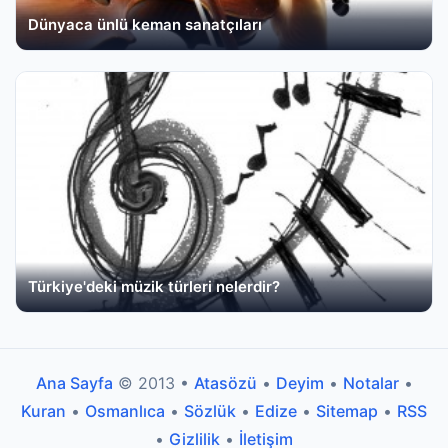
Dünyaca ünlü keman sanatçıları
Türkiye'deki müzik türleri nelerdir?
Ana Sayfa
© 2013 •
Atasözü
•
Deyim
•
Notalar
•
Kuran
•
Osmanlıca
•
Sözlük
•
Edize
•
Sitemap
•
RSS
•
Gizlilik
•
İletişim