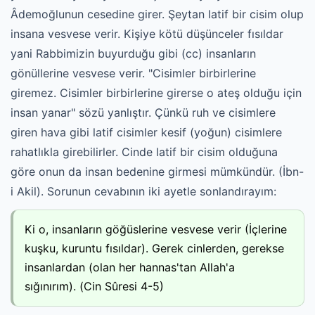
Âdemoğlunun cesedine girer. Şeytan latif bir cisim olup
insana vesvese verir. Kişiye kötü düşünceler fısıldar
yani Rabbimizin buyurduğu gibi (cc) insanların
gönüllerine vesvese verir. "Cisimler birbirlerine
giremez. Cisimler birbirlerine girerse o ateş olduğu için
insan yanar" sözü yanlıştır. Çünkü ruh ve cisimlere
giren hava gibi latif cisimler kesif (yoğun) cisimlere
rahatlıkla girebilirler. Cinde latif bir cisim olduğuna
göre onun da insan bedenine girmesi mümkündür. (İbn-
i Akil). Sorunun cevabının iki ayetle sonlandırayım:
Ki o, insanların göğüslerine vesvese verir (İçlerine
kuşku, kuruntu fısıldar). Gerek cinlerden, gerekse
insanlardan (olan her hannas'tan Allah'a
sığınırım). (Cin Sûresi 4-5)