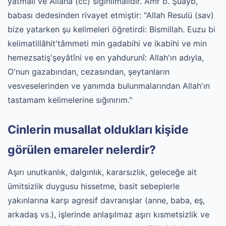
yatmalı ve Allaha (cc) sığınılmalıdır. Amr b. Şuayb,
babası dedesinden rivayet etmiştir: "Allah Resulü (sav)
bize yatarken şu kelimeleri öğretirdi: Bismillah. Euzu bi
kelimatillâhit'tâmmeti min gadabihi ve ikabihi ve min
hemezsatiş'şeyâtîni ve en yahdurunî: Allah'ın adıyla,
O'nun gazabından, cezasından, şeytanların
vesveselerinden ve yanımda bulunmalarından Allah'ın
tastamam kelimelerine sığınırım."
Cinlerin musallat oldukları kişide
görülen emareler nelerdir?
Aşırı unutkanlık, dalgınlık, kararsızlık, geleceğe ait
ümitsizlik duygusu hissetme, basit sebeplerle
yakınlarına karşı agresif davranışlar (anne, baba, eş,
arkadaş vs.), işlerinde anlaşılmaz aşırı kısmetsizlik ve