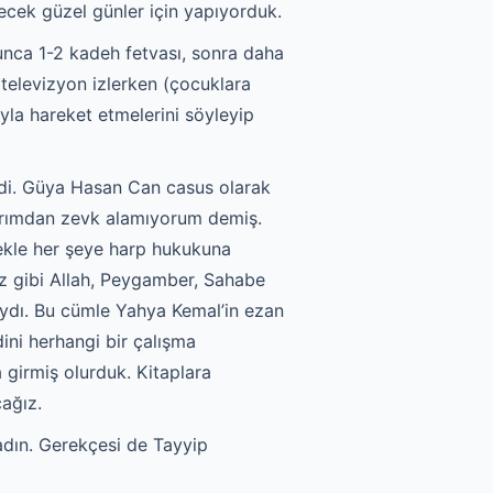
ecek güzel günler için yapıyorduk.
olunca 1-2 kadeh fetvası, sonra daha
televizyon izlerken (çocuklara
ıyla hareket etmelerini söyleyip
rdi. Güya Hasan Can casus olarak
larımdan zevk alamıyorum demiş.
ekle her şeye harp hukukuna
ız gibi Allah, Peygamber, Sahabe
ydı. Bu cümle Yahya Kemal’in ezan
dini herhangi bir çalışma
girmiş olurduk. Kitaplara
ağız.
adın. Gerekçesi de Tayyip