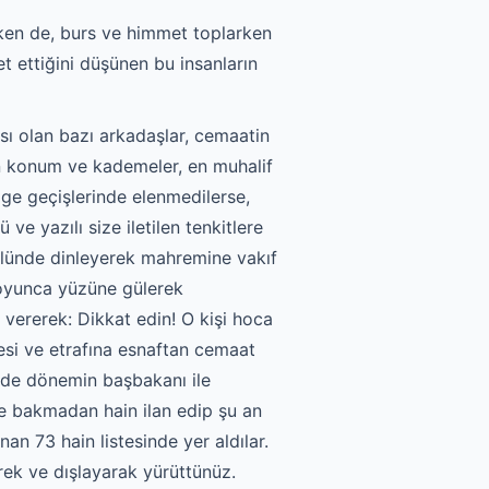
arken de, burs ve himmet toplarken
t ettiğini düşünen bu insanların
pısı olan bazı arkadaşlar, cemaatin
tan konum ve kademeler, en muhalif
lge geçişlerinde elenmedilerse,
e yazılı size iletilen tenkitlere
rolünde dinleyerek mahremine vakıf
 boyunca yüzüne gülerek
vererek: Dikkat edin! O kişi hoca
mesi ve etrafına esnaftan cemaat
nde dönemin başbakanı ile
ne bakmadan hain ilan edip şu an
an 73 hain listesinde yer aldılar.
ek ve dışlayarak yürüttünüz.