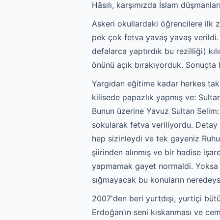
Hâsılı, karşımızda İslam düşmanlar
Askeri okullardaki öğrencilere ilk 
pek çok fetva yavaş yavaş verildi.
defalarca yaptırdık bu rezilliği) k
önünü açık bırakıyorduk. Sonuçta 
Yargıdan eğitime kadar herkes tak
kilisede papazlık yapmış ve: Sult
Bunun üzerine Yavuz Sultan Selim
sokularak fetva veriliyordu. Detay
hep sizinleydi ve tek gayeniz Ru
şiirinden alınmış ve bir hadise işa
yapmamak gayet normaldi. Yoksa o 
sığmayacak bu konuların neredeys
2007'den beri yurtdışı, yurtiçi b
Erdoğan’ın seni kıskanması ve cema