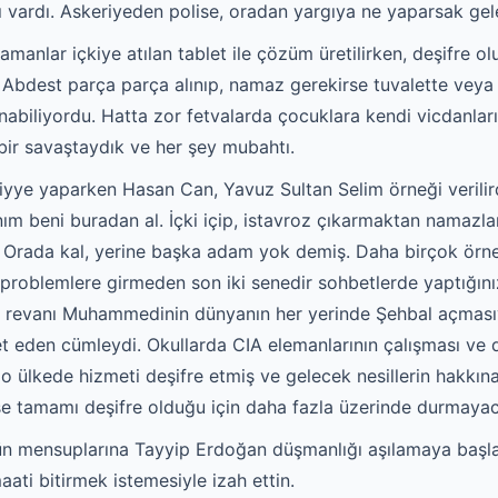
ı vardı. Askeriyeden polise, oradan yargıya ne yaparsak gel
zamanlar içkiye atılan tablet ile çözüm üretilirken, deşifre 
 Abdest parça parça alınıp, namaz gerekirse tuvalette veya 
ılınabiliyordu. Hatta zor fetvalarda çocuklara kendi vicdanlar
bir savaştaydık ve her şey mubahtı.
iyye yaparken Hasan Can, Yavuz Sultan Selim örneği verili
anım beni buradan al. İçki içip, istavroz çıkarmaktan namaz
: Orada kal, yerine başka adam yok demiş. Daha birçok örn
 problemlere girmeden son iki senedir sohbetlerde yaptığın
hu revanı Muhammedinin dünyanın her yerinde Şehbal açması
ret eden cümleydi. Okullarda CIA elemanlarının çalışması ve 
ülkede hizmeti deşifre etmiş ve gelecek nesillerin hakkına 
e tamamı deşifre olduğu için daha fazla üzerinde durmayac
ütün mensuplarına Tayyip Erdoğan düşmanlığı aşılamaya başl
ati bitirmek istemesiyle izah ettin.