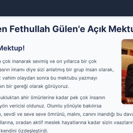
en Fethullah Gülen'e Açık Mekt
 Mektup!
n çok inanarak sevmiş ve on yıllarca bir çok
srın imamı diye sizi anlatmış bir grup insan olarak,
nız vahim olaydan sonra bu mektubu yazmayı
nın bir gereği olarak görüyoruz.
ocukluktan ahir ömürlerine kadar pek çok insanın
i, yön vericisi oldunuz. Olumlu yönüyle bakılırsa
ştı, sevdi ve seve seve ömrünü, malını, canını inandığı bu dav
llarına, oradan aktif meslek hayatlarına kadar sizin vaazları
 kendini özdeşleştirdi.