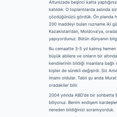
Altunizade beşinci katta yaptığınız
katıldık. O toplantılarda aslında si
çözdüğünüzü gördük. Ön planda he
200 maddeyi bulan ruzname iki gün 
Kazakistan’dan, Moldova’ya, oradan
yapıyordunuz. Bütün dünyanın bilgi
Bu cemaatte 3-5 yıl kalmış hemen 
büyük abilere ve onların bir altında
kendilerinin bildiği insanlara bağlı 
kişiler de sürekli değişirdi. Siz Am
imamı oldular. Tabii şu anda Murat 
oradakiler bilir.
2004 yılında ABD’de bir sohbette B
biliyoruz. Benim endişem kardeşleri
nereden bildiğinizi soramıyorduk.