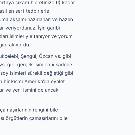
ortaya çıkan) hicretinize (!) kadar
sıl en sert tedbirlerle
Cuma akşamı hazırlanan ve bazen
r veriyordunuz. İşin garibi
arı isimleriyle tanıyor ve yorum
gibi akıyordu.
kçelebi, Şengül, Özcan vs. gibi
 vs. gibi gerçek isimlerini sadece
soy isimleri sürekli değiştiği gibi
nin bir kısmı Amerika’da eyalet
tır ve yeni ismini de ancak
amaşırlarının rengini bile
ı örgütlerin çamaşırlarını bile