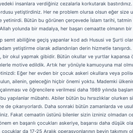
iyedeki insanlara verdiğiniz cezalarla korkutarak bastırdını
usu yetiştirdiniz. Her ne problem olursa olsun eğer size ula
e yetinirdi. Bütün bu görünen çerçevede İslam tarihi, tatm
 Allah yolunda bir madalya, her başarı cemaatte olmanın bir 
üp semt abiliğine geçiş yapanlar kod adı Hususi ve Şurti olan
 adam yetiştirme olarak adlandırılan derin hizmetle tanışırdı
, bir okul yapmak gibidir. Bütün okullar ve yurtlar kapansa 
mlerle motive edildik. Artık her yönüyle kamuoyuna mal olm
inizdi: Eğer her evden bir çocuk askeri okullara veya polise
ulun, ailenin, geleceğin hiçbir önemi yoktu. Mademki ülkeni
çalınması ve öğrencilere verilmesi daha 1989 yılında başlamış
u yapılanlar mübahtı. Abiler bütün bu hırsızlıklar olurken si
ze de çıkarıyorlardı. Daha sonraki bütün zamanlarda ve usul
iniz. Fakat cemaatin üstünü bilenler sizin izniniz olmadan c
önem en başarılı çocukları askeriye, başarısı daha düşük olan
 çocuklar da 17-25 Aralık operasyonlarının beyin takımını ol