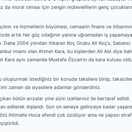
z da moral olması için zengin mütevellilerin genç çocuklar
çılımı ve hizmetlerin büyümesi, cemaatin finans ve itibarının
ğimizde artık her güç odağının yanına uğramadan iş yapamaya
. Daha 2004 yılından itibaren Koç Grubu Ali Koç’u, Sabancı G
stanbul imamı olan Ahmet Kara, bu kişilerden Ali Abi diye ba
 Kara aynı zamanda Mustafa Özcan’ın da kara kutusu olduğu 
uşturmak istediğiniz bir konuda taksilere binip, taksicilerle
imi zaman da siyasilere adamlar gönderdiniz.
an bütün arızalar yine sizin izahlarınız ile bertaraf edildi.
 ilan edilerek dışlandı. Son on seneye gelinceye kadar yaşan
n kötü ihtimalle Hoca efendi çok üzülüyor ama ne yapsın etrafı
iştirildi.