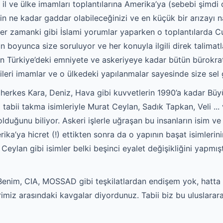
 il ve ülke imamları toplantılarına Amerika’ya (sebebi şimdi 
zin ne kadar gaddar olabileceğinizi ve en küçük bir arızayı na
r zamanki gibi İslami yorumlar yaparken o toplantılarda 
boyunca size soruluyor ve her konuyla ilgili direk talimatla
 Türkiye’deki emniyete ve askeriyeye kadar bütün bürokratl
leri imamlar ve o ülkedeki yapılanmalar sayesinde size sel 
herkes Kara, Deniz, Hava gibi kuvvetlerin 1990’a kadar Büyü
 tabii takma isimleriyle Murat Ceylan, Sadık Tapkan, Veli ...
olduğunu biliyor. Askeri işlerle uğraşan bu insanların isim ve 
erika’ya hicret (!) ettikten sonra da o yapının başat isimleri
Ceylan gibi isimler belki beşinci eyalet değişikliğini yapmış
enim, CIA, MOSSAD gibi teşkilatlardan endişem yok, hatta ç
miz arasındaki kavgalar diyordunuz. Tabii biz bu uluslararas