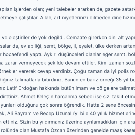
apılan işlerden olan; yeni talebeler ararken de, gazete sat
meye çalıştılar. Allah, art niyetlerinizi bilmeden dine hizme
r ve eleştiriler de yok değildi. Cemaate girerken dini alt ya
alar da, ev abiliği, semt, bölge, il, eyalet, ülke derken ar
r hocaefendi yaptı. Aykırı düşünceleri olanlar eğer semt, bö
a zarar vermeyecek şekilde devam ettiler. Kimi zaman sözlü v
 örnekler vererek cevap verdiniz. Çoğu zaman da iyi polis 
iğiniz talimatlarla bitirdiniz. Bunun en bariz örneği 35 yıl
ız Latif Erdoğan hakkında bütün imam ve bölgelere talimat 
dirttiniz. Ahmet Keleş’in harcanma sebebi ise sizi taklit et
 oyunları olduğunu çok sonra öğrendik. Hatta 2 sene öncesi
k, Ali Bayram ve Recep Uzunallı’yı bile 40 yıllık hizmetleri
ttiniz. Sizin bu yıldırmanız üzerine ayrılamadıkları için aran
is rolünde olan Mustafa Özcan üzerinden genelde maaş keser