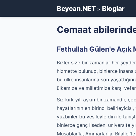
Beycan.NET
Bloglar
>
Cemaat abilerind
Fethullah Gülen'e Açık
Bizler size bir zamanlar her şeyde
hizmette bulunup, binlerce insana a
bu ülke insanlarına son yaşattığı
ülkemize ve milletimize karşı vefa
Siz kırk yılı aşkın bir zamandır, ç
hayatlarının en birinci belirleyicis
yüzbinler bu vesileyle din ile tanı
binlerce genç liseden, üniversite yı
Musablar’la, Ammarlar’la, Bilaller’le