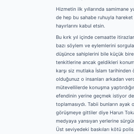
Hizmetin ilk yıllarında samimane y
de hep bu sahabe ruhuyla hareket et
hayırlarını kabul etsin.
Bu kırk yıl içinde cemaatte itirazla
bazı söylem ve eylemlerini sorgulas
düşünce sahiplerini bile küçük bire
tenkitlerine ancak geldikleri konum
karşı siz mutlaka İslam tarihinden
olduğunuz o insanları arkadan verd
mütevellilerde konuşma yaptırdığın
efendinin yerine geçmek istiyor de
toplamasıydı. Tabii bunların ayak
görüşmeye gittiler diye Harun Toka
medyaya yansıyan yerlerine sürgün e
Üst seviyedeki baskıları kötü pol