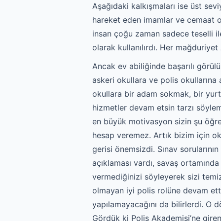
Aşağıdaki kalkışmaları ise üst sev
hareket eden imamlar ve cemaat ord
insan çoğu zaman sadece teselli il
olarak kullanılırdı. Her mağduriyet
Ancak ev abiliğinde başarılı görül
askeri okullara ve polis okullarına
okullara bir adam sokmak, bir yurt
hizmetler devam etsin tarzı söyle
en büyük motivasyon sizin şu öğret
hesap veremez. Artık bizim için ok
gerisi önemsizdi. Sınav sorularının 
açıklaması vardı, savaş ortamında b
vermediğinizi söyleyerek sizi temi
olmayan iyi polis rolüne devam ett
yapılamayacağını da bilirlerdi. O d
Gördük ki Polis Akademisi’ne giren