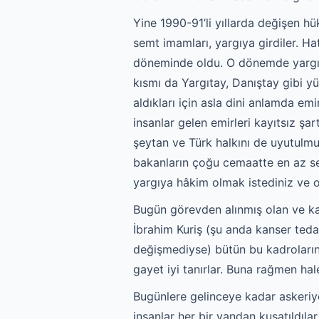
Yine 1990-91’li yıllarda değişen h
semt imamları, yargıya girdiler. H
döneminde oldu. O dönemde yargıya 
kısmı da Yargıtay, Danıştay gibi y
aldıkları için asla dini anlamda e
insanlar gelen emirleri kayıtsız şar
şeytan ve Türk halkını de uyutulmu
bakanların çoğu cemaatte en az s
yargıya hâkim olmak istediniz ve o
Bugün görevden alınmış olan ve ka
İbrahim Kuriş (şu anda kanser teda
değişmediyse) bütün bu kadroların l
gayet iyi tanırlar. Buna rağmen ha
Bugünlere gelinceye kadar askeriyede
insanlar her bir yandan kuşatıldıla