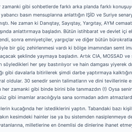
zamanki gibi sohbetlerde farklı arka planda farklı konuşu
yabancı basın mensuplarına anlattığın IŞİD ve Suriye senaryo
ştı. Ne zaman ki Danıştay, Sayıştay, Yargıtay, AYM cemaatin
dışında anlattırmaya başladın. Bütün istihbarat ve devlet içi
lendi, sonra emniyetçiler, yargıçlar ve diğer bütün bürokratlar
 öyle bir güç zehirlenmesi vardı ki bölge imamından semt i
 kaçacak şeklinde yaymaya başladın. Artık CIA, MOSSAD ve
ın söyledikleri her şey bastırılıyor ve hain damgası yiyerek 
ığı gibi davalarla bitirilerek şimdi darbe yaptırmaya kalktığı
 oldular. 30 senedir senin talimatların ve dini tevillerinle e
n her zamanki gibi binde birini bile tanımazdın (!) Oysa seni
süz gibi imamlar aracılığıyla sana sormadan adım atmazlard
lerin kucağında her istediklerini yaptın. Tabandaki bazı kişi
kın kesimdeki hainler ise ya bu sistemden nasiplenmeye de
atanlarına, milletlerine en önemlisi de dinlerine ihanet etm