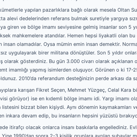
ükümetlerle yapılan pazarlıklara bağlı olarak mesela Oltan 
atta alevi dedelerinden referans bulmak suretiyle yargıya s
giren ve bölge imamı seviyesine gelmiş insanlar son 5 yılın
üksek mahkemelere atandılar. Hemen hepsi liyakatli olan bu e
min insan olamadılar. Oysa mümin emin insan demektir. Norma
tsız uygulayarak birer militana dönüştüler. Son 5 yıldır onlar
ş olarak gösterdiniz. Bu gün 3.000 civarı olarak açıklanan o
emt imamlığı yapmış isimlerden oluşuyor. Görünen o ki 17-
ldunuz. 2010’da referandum desteğinizin perde arkası da sa
yıplara karışan Fikret Seçen, Mehmet Yüzgeç, Celal Kara b
visi görüyor) ise en kıdemli bölge imamı idi. Yargı imamı o
istesini bizzat bilen kişiydi. Aynı dönemin kaymakamları vey
len inkara devam edip, bu insanların hepsini yüzüstü bırakıy
 itirafçı olacak onlarca insanı baskılarla engellediniz. Evlil
r. Yine 1990’dan sonra 2-3 kişilik gruplara ayrılan subaylar 