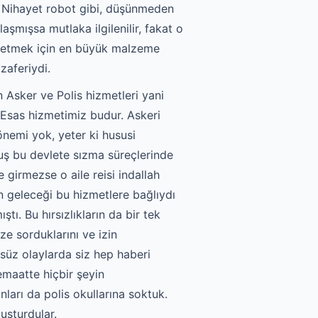
z. Nihayet robot gibi, düşünmeden
şmışsa mutlaka ilgilenilir, fakat o
in etmek için en büyük malzeme
zaferiydi.
 Asker ve Polis hizmetleri yani
. Esas hizmetimiz budur. Askeri
önemi yok, yeter ki hususi
uş bu devlete sızma süreçlerinde
 girmezse o aile reisi indallah
n geleceği bu hizmetlere bağlıydı
tı. Bu hırsızlıkların da bir tek
ze sorduklarını ve izin
süz olaylarda siz hep haberi
emaatte hiçbir şeyin
ları da polis okullarına soktuk.
uşturdular.