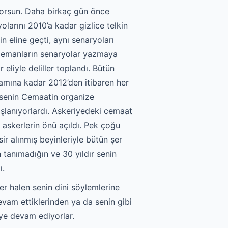
yorsun. Daha birkaç gün önce
larını 2010’a kadar gizlice telkin
 eline geçti, aynı senaryoları
 elemanların senaryolar yazmaya
 eliyle deliller toplandı. Bütün
mamına kadar 2012’den itibaren her
 senin Cemaatin organize
dışlanıyorlardı. Askeriyedeki cemaat
n askerlerin önü açıldı. Pek çoğu
sir alınmış beyinleriyle bütün şer
n tanımadığın ve 30 yıldır senin
ı.
ler halen senin dini söylemlerine
vam ettiklerinden ya da senin gibi
eye devam ediyorlar.