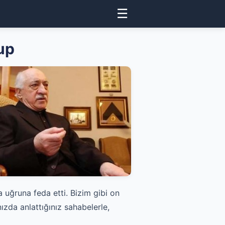
☰
up
a uğruna feda etti. Bizim gibi on
nızda anlattığınız sahabelerle,