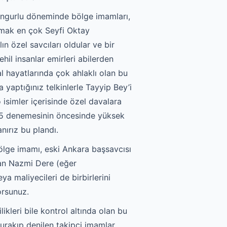
Sungurlu döneminde bölge imamları,
ızmak en çok Seyfi Oktay
 özel savcıları oldular ve bir
hil insanlar emirleri abilerden
l hayatlarında çok ahlaklı olan bu
a yaptığınız telkinlerle Tayyip Bey’i
 isimler içerisinde özel davalara
25 denemesinin öncesinde yüksek
nırız bu plandı.
ölge imamı, eski Ankara başsavcısı
lan Nazmi Dere (eğer
a maliyecileri de birbirlerini
orsunuz.
ikleri bile kontrol altında olan bu
murakıp denilen takipçi imamlar