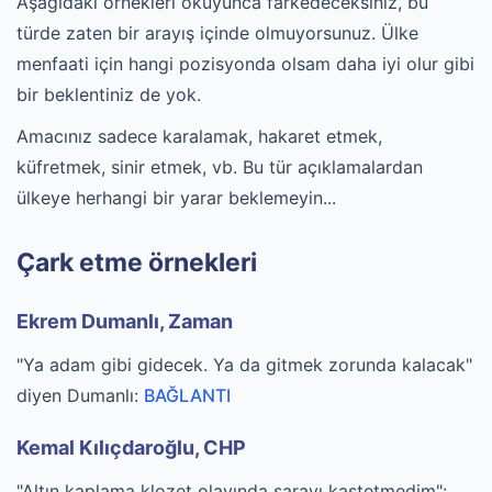
Aşağıdaki örnekleri okuyunca farkedeceksiniz, bu
türde zaten bir arayış içinde olmuyorsunuz. Ülke
menfaati için hangi pozisyonda olsam daha iyi olur gibi
bir beklentiniz de yok.
Amacınız sadece karalamak, hakaret etmek,
küfretmek, sinir etmek, vb. Bu tür açıklamalardan
ülkeye herhangi bir yarar beklemeyin...
Çark etme örnekleri
Ekrem Dumanlı, Zaman
"Ya adam gibi gidecek. Ya da gitmek zorunda kalacak"
diyen Dumanlı:
BAĞLANTI
Kemal Kılıçdaroğlu, CHP
"Altın kaplama klozet olayında sarayı kastetmedim":